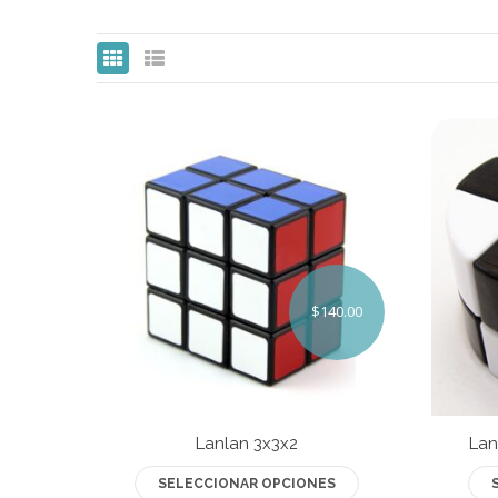
$
140.00
Lanlan 3x3x2
Lan
Este
SELECCIONAR OPCIONES