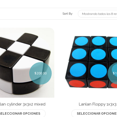
Sort By
Mostrando todos los 8 r
$
200.00
$
1
lan cylinder 3x3x2 mixed
Lanlan Floppy 1x3x3
Este
SELECCIONAR OPCIONES
SELECCIONAR OPCIONE