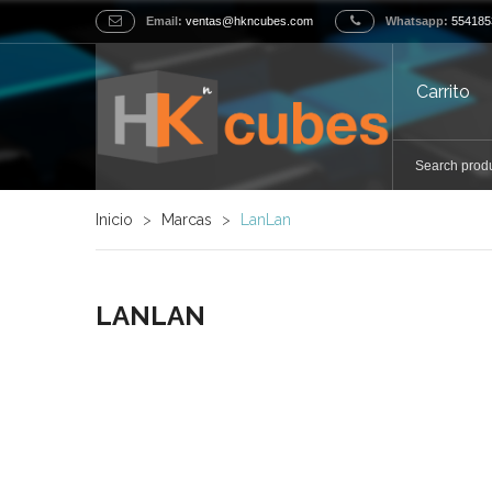
Email:
ventas@hkncubes.com
Whatsapp:
554185
Carrito
Inicio
>
Marcas
>
LanLan
LANLAN