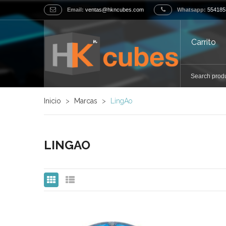
Email:
ventas@hkncubes.com
Whatsapp:
554185
Carrito
Inicio
>
Marcas
>
LingAo
LINGAO