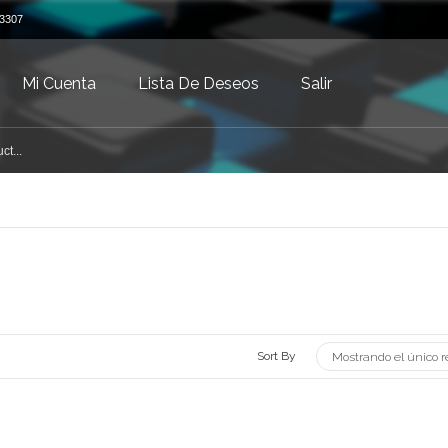
3307
Mi Cuenta
Lista De Deseos
Salir
Sort By
Mostrando el único r