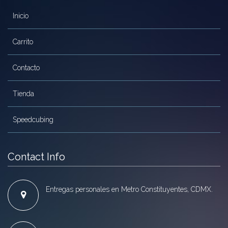
Mozhi
Inicio
Ninja
Carrito
Okamoto
QJ
Contacto
Quick Finger
Tienda
Very Puzzle
Speedcubing
Cyclone Boy’s
Gan’s
Contact Info
GuoGuan
LanLan
Entregas personales en Metro Constituyentes, CDMX.
Meffert’s
MoFangJiaoShi