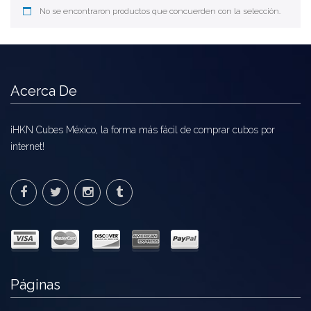
Carni
No se encontraron productos que concuerden con la selección.
DaYan
DianSheng
Acerca De
FangShi
Fidget Cube
¡HKN Cubes México, la forma más fácil de comprar cubos por
internet!
Lim
Lingao
MF8
MirTwo
MoHuanShoSu
Páginas
MoJue