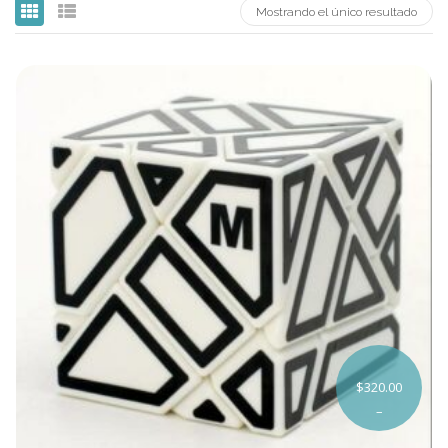
Mostrando el único resultado
Carni
DaYan
DianSheng
FangShi
Fidget Cube
Lim
Lingao
MF8
MirTwo
MoHuanShoSu
$
320.00
–
MoJue