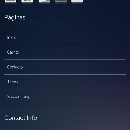
MoYu
Páginas
QiYi/MoFangGe
ShengShou
Inicio
The Valk
Carrito
YanCheng
Contacto
YJ
YuXin
Tienda
Z-Cube
Speedcubing
Z-Stickers
Mods
Contact Info
Speedcubing