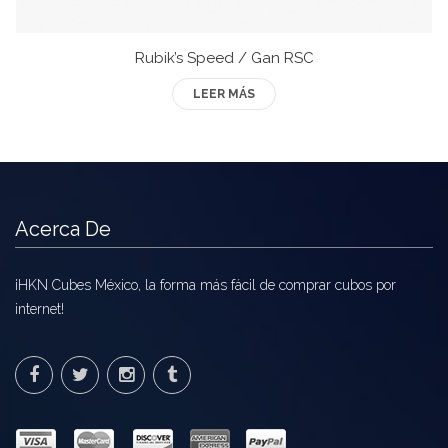
Mozhi
Ninja
Rubik’s Speed / Gan RSC
Okamoto
LEER MÁS
QJ
Quick Finger
Very Puzzle
Acerca De
Cyclone Boy’s
¡HKN Cubes México, la forma más fácil de comprar cubos por
Gan’s
internet!
GuoGuan
LanLan
Meffert’s
MoFangJiaoShi