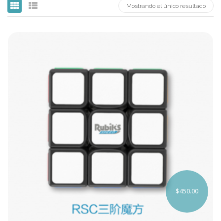
Mostrando el único resultado
Carni
DaYan
DianSheng
FangShi
Fidget Cube
Lim
Lingao
MF8
MirTwo
MoHuanShoSu
$
450.00
MoJue