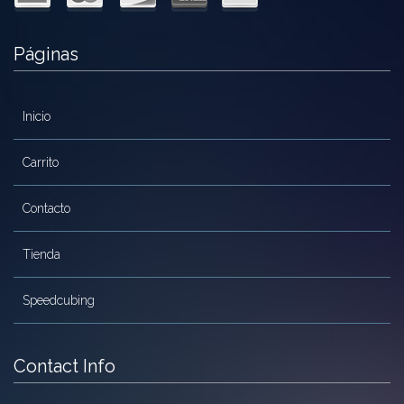
MoYu
Páginas
QiYi/MoFangGe
ShengShou
Inicio
The Valk
Carrito
YanCheng
Contacto
YJ
YuXin
Tienda
Z-Cube
Speedcubing
Z-Stickers
Mods
Contact Info
Speedcubing