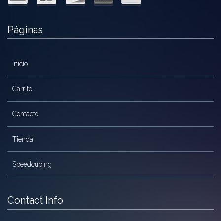
MoYu
Páginas
QiYi/MoFangGe
ShengShou
Inicio
The Valk
Carrito
YanCheng
Contacto
YJ
YuXin
Tienda
Z-Cube
Speedcubing
Z-Stickers
Mods
Contact Info
Speedcubing