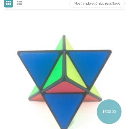
Mostrando el único resultado
Carni
DaYan
DianSheng
FangShi
Fidget Cube
Lim
Lingao
MF8
MirTwo
MoHuanShoSu
$
300.00
MoJue