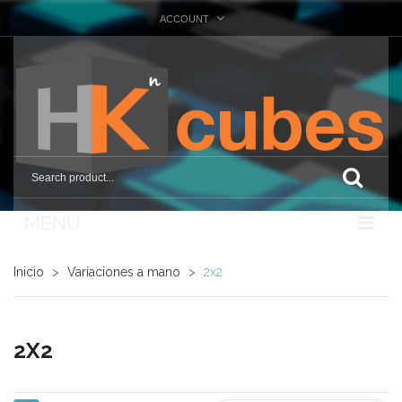
ACCOUNT
MENU
Nosotros
Inicio
>
Variaciones a mano
>
2x2
Tienda
Marcas
2X2
Otras