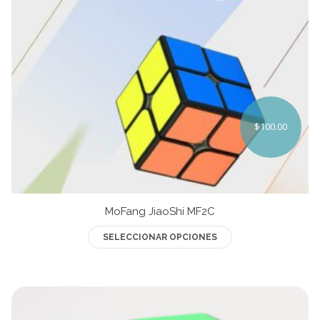
en
la
página
de
producto
$
100.00
MoFang JiaoShi MF2C
Este
SELECCIONAR OPCIONES
producto
tiene
múltiples
variantes.
Las