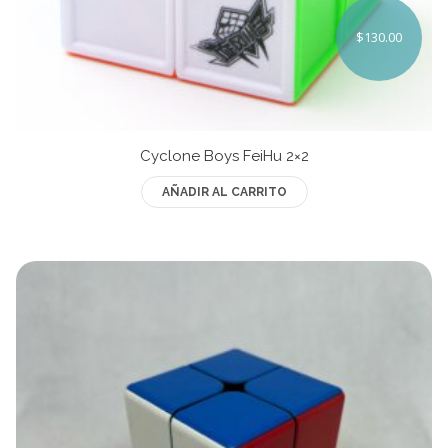
$
130.00
MoYu
QiYi/MoFangGe
ShengShou
Cyclone Boys FeiHu 2×2
The Valk
AÑADIR AL CARRITO
YanCheng
YJ
YuXin
Z-Cube
Z-Stickers
Mods
Speedcubing