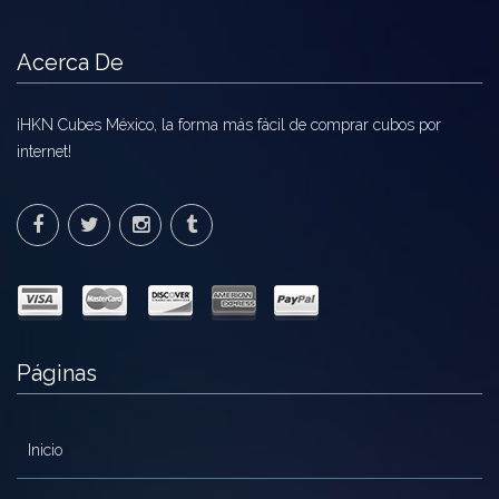
pueden
elegir
Acerca De
en
la
¡HKN Cubes México, la forma más fácil de comprar cubos por
página
internet!
de
producto
Páginas
Inicio