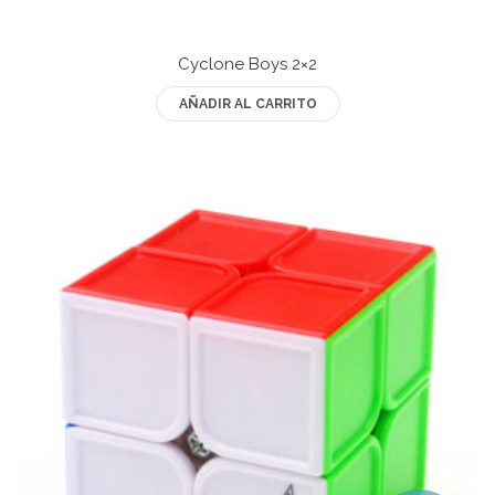
Mozhi
Ninja
Cyclone Boys 2×2
Okamoto
AÑADIR AL CARRITO
QJ
Quick Finger
Very Puzzle
Cyclone Boy’s
Gan’s
GuoGuan
LanLan
Meffert’s
MoFangJiaoShi