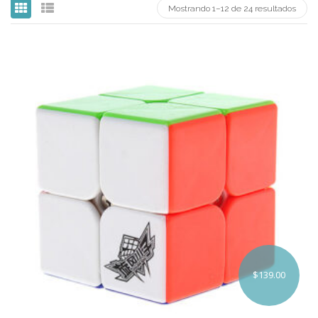
Mostrando 1–12 de 24 resultados
Carni
DaYan
DianSheng
FangShi
Fidget Cube
Lim
Lingao
MF8
MirTwo
MoHuanShoSu
$
139.00
MoJue