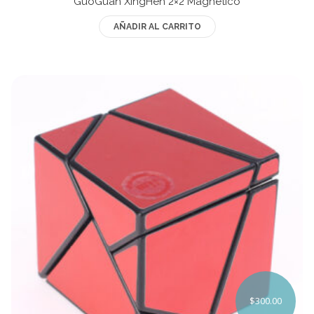
GuoGuan XingHen 2×2 Magnético
AÑADIR AL CARRITO
$
300.00