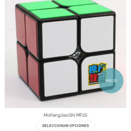
opciones
se
pueden
elegir
en
la
página
de
producto
$
80.00
MoFangJiaoShi MF2S
Este
SELECCIONAR OPCIONES