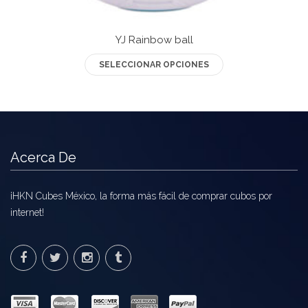
Mozhi
Ninja
YJ Rainbow ball
Okamoto
Este
SELECCIONAR OPCIONES
producto
QJ
tiene
múltiples
Quick Finger
variantes.
Very Puzzle
Las
Acerca De
opciones
Cyclone Boy’s
se
pueden
¡HKN Cubes México, la forma más fácil de comprar cubos por
Gan’s
elegir
internet!
GuoGuan
en
la
LanLan
página
de
Meffert’s
producto
MoFangJiaoShi