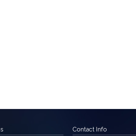
as
Contact Info