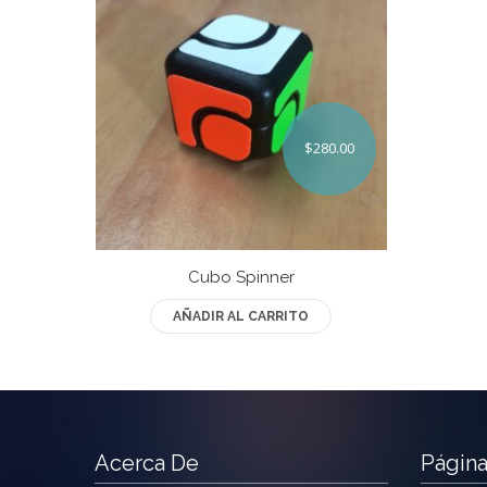
$
280.00
Cubo Spinner
AÑADIR AL CARRITO
Acerca De
Págin