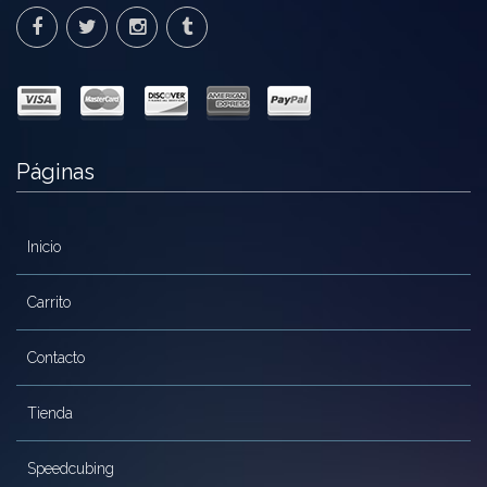
la
Ofertas
página
de
Stickers
producto
Páginas
Inicio
Carrito
Contacto
Tienda
Speedcubing