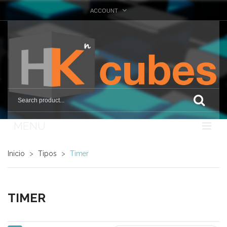
ACCOUNT
MENU
Nosotros
Inicio
>
Tipos
>
Timer
Tienda
Marcas
TIMER
Otras