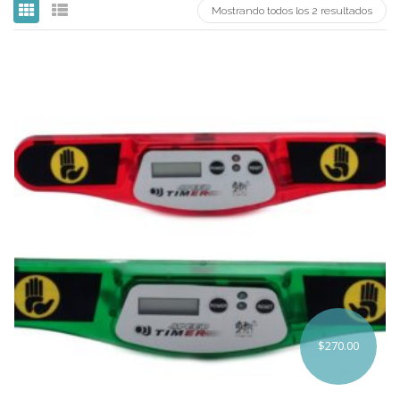
Mostrando todos los 2 resultados
Carni
DaYan
DianSheng
FangShi
Fidget Cube
Lim
Lingao
MF8
MirTwo
MoHuanShoSu
$
270.00
MoJue