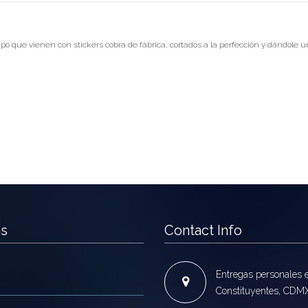
 que vienen con stickers cobra de fábrica, cortados a la perfección y dándole 
as
Contact Info
Entregas personales 
Constituyentes, CDM