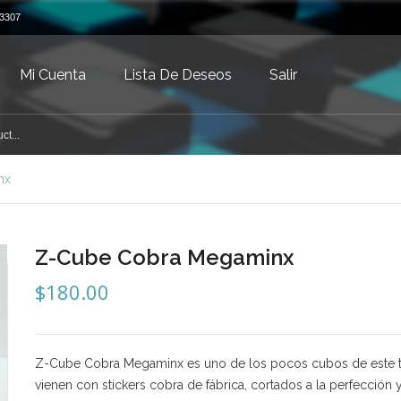
3307
Mi Cuenta
Lista De Deseos
Salir
nx
Z-Cube Cobra Megaminx
$
180.00
Z-Cube Cobra Megaminx es uno de los pocos cubos de este 
vienen con stickers cobra de fábrica, cortados a la perfección