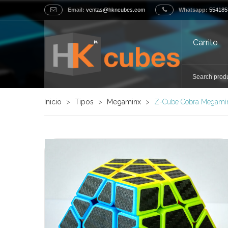
Email:
ventas@hkncubes.com
Whatsapp:
554185
Carrito
Inicio
>
Tipos
>
Megaminx
>
Z-Cube Cobra Megami