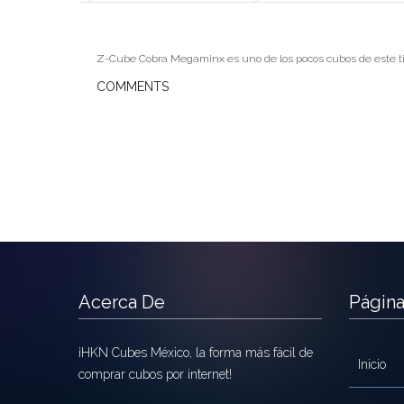
Z-Cube Cobra Megaminx es uno de los pocos cubos de este tipo
COMMENTS
Acerca De
Págin
¡HKN Cubes México, la forma más fácil de
Inicio
comprar cubos por internet!