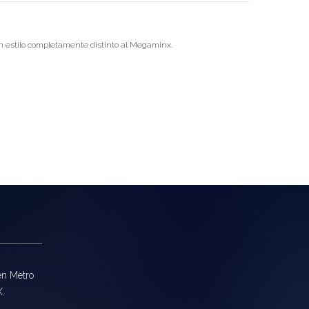
un estilo completamente distinto al Megaminx.
en Metro
X.