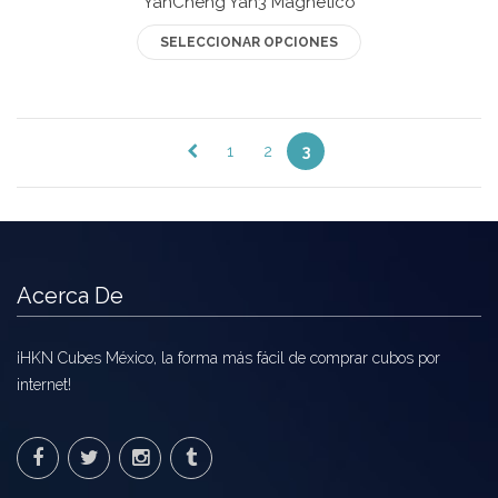
YanCheng Yan3 Magnético
Este
SELECCIONAR OPCIONES
producto
tiene
múltiples
variantes.
←
1
2
3
Las
opciones
se
pueden
elegir
Acerca De
en
la
¡HKN Cubes México, la forma más fácil de comprar cubos por
página
internet!
de
producto