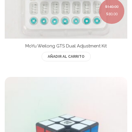
$
140.00
Ofertas
Original
Current
$
80.00
Stickers
price
price
was:
is:
$140.00.
$80.00.
MoYu Weilong GTS Dual Adjustment Kit
AÑADIR AL CARRITO