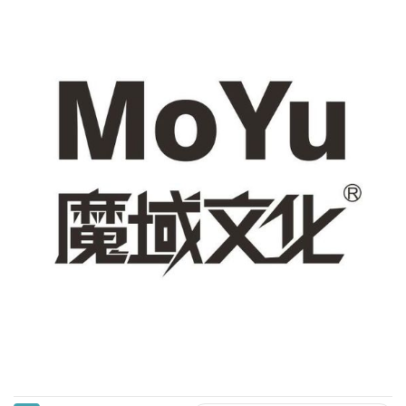
Carni
DaYan
DianSheng
FangShi
Fidget Cube
Lim
Lingao
MF8
MirTwo
MoHuanShoSu
MoJue