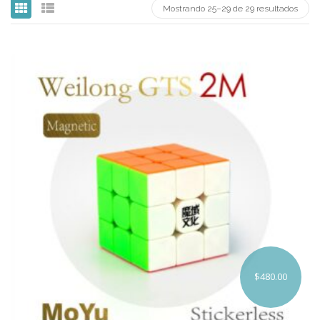
Mozhi
Mostrando 25–29 de 29 resultados
Ninja
Okamoto
QJ
Quick Finger
Very Puzzle
Cyclone Boy’s
Gan’s
GuoGuan
LanLan
$
480.00
Meffert’s
MoFangJiaoShi