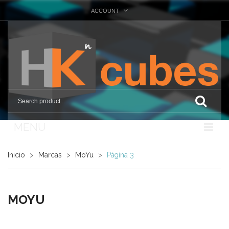
ACCOUNT
MENU
Nosotros
Inicio
>
Marcas
>
MoYu
>
Página 3
Tienda
Marcas
MOYU
Otras