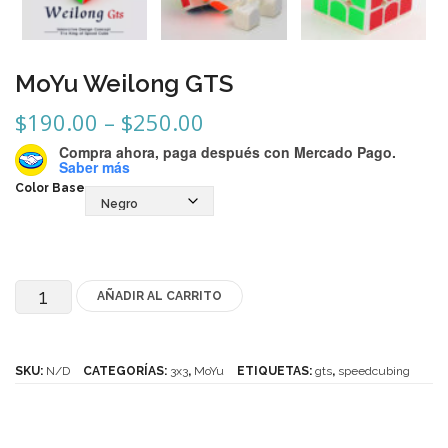
Mozhi
Ninja
MoYu Weilong GTS
Okamoto
Price
$
190.00
–
$
250.00
QJ
range:
Compra ahora, paga después
con Mercado Pago.
$190.00
Saber más
Quick Finger
through
Color Base
Very Puzzle
$250.00
Cyclone Boy’s
Gan’s
AÑADIR AL CARRITO
MoYu
GuoGuan
Weilong
GTS
LanLan
SKU:
N/D
CATEGORÍAS:
3x3
,
MoYu
ETIQUETAS:
gts
,
speedcubing
cantidad
Meffert’s
MoFangJiaoShi