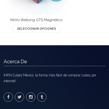
MoYu Weilong GTS Magnético
Este
SELECCIONAR OPCIONES
producto
tiene
múltiples
variantes.
Las
Acerca De
opciones
se
pueden
¡HKN Cubes México, la forma más fácil de comprar cubos por
elegir
internet!
en
la
página
de