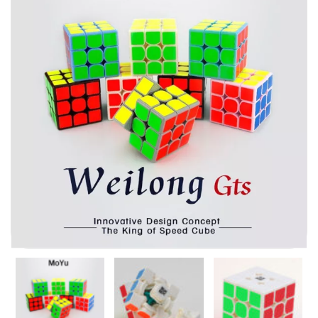
Carni
DaYan
DianSheng
FangShi
Fidget Cube
Lim
Lingao
MF8
MirTwo
MoHuanShoSu
MoJue