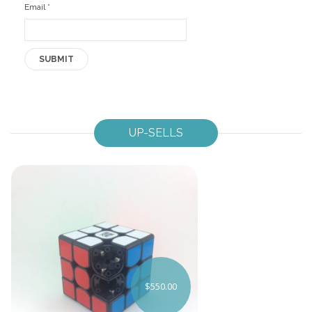
Email
*
UP-SELLS
$
550.00