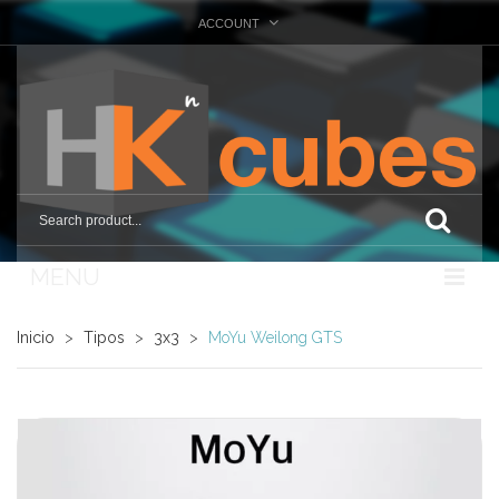
ACCOUNT
MENU
Nosotros
Inicio
>
Tipos
>
3x3
>
MoYu Weilong GTS
Tienda
Marcas
Otras