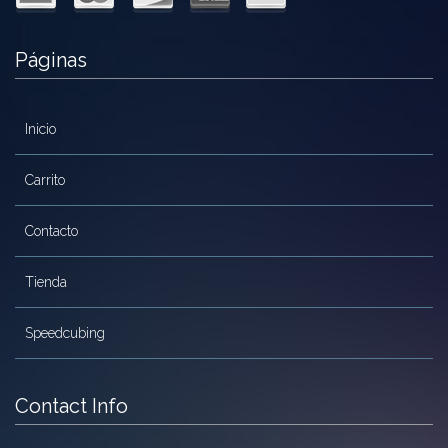
MoYu
Páginas
QiYi/MoFangGe
ShengShou
Inicio
The Valk
Carrito
YanCheng
Contacto
YJ
YuXin
Tienda
Z-Cube
Speedcubing
Z-Stickers
Mods
Contact Info
Speedcubing