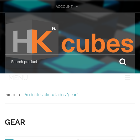
ACCOUNT
MENU
Nosotros
Inicio
>
Productos etiquetados “gear”
Tienda
Marcas
GEAR
Otras