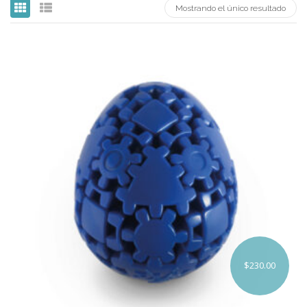
Mostrando el único resultado
Carni
DaYan
DianSheng
FangShi
Fidget Cube
Lim
Lingao
MF8
MirTwo
MoHuanShoSu
$
230.00
MoJue