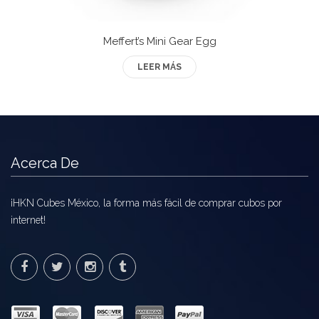
Mozhi
Ninja
Meffert’s Mini Gear Egg
Okamoto
LEER MÁS
QJ
Quick Finger
Very Puzzle
Acerca De
Cyclone Boy’s
¡HKN Cubes México, la forma más fácil de comprar cubos por
Gan’s
internet!
GuoGuan
LanLan
Meffert’s
MoFangJiaoShi