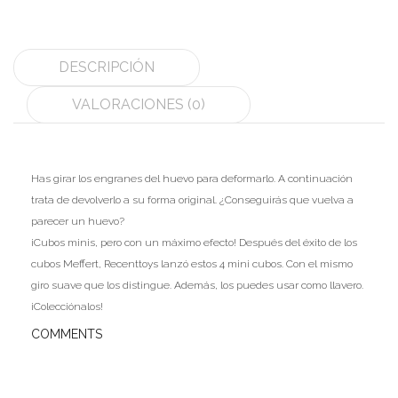
MoYu
DESCRIPCIÓN
QiYi/MoFangGe
VALORACIONES (0)
ShengShou
The Valk
YanCheng
Has girar los engranes del huevo para deformarlo. A continuación
trata de devolverlo a su forma original. ¿Conseguirás que vuelva a
YJ
parecer un huevo?
¡Cubos minis, pero con un máximo efecto! Después del éxito de los
YuXin
cubos Meffert, Recenttoys lanzó estos 4 mini cubos. Con el mismo
Z-Cube
giro suave que los distingue. Además, los puedes usar como llavero.
¡Colecciónalos!
Z-Stickers
COMMENTS
Mods
Speedcubing