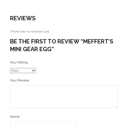
Ofertas
REVIEWS
Stickers
There are no reviews yet.
BE THE FIRST TO REVIEW “MEFFERT’S
MINI GEAR EGG”
Your Rating
Your Review
Name
*