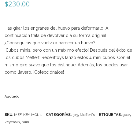
$
230.00
Mozhi
Ninja
Okamoto
Has girar los engranes del huevo para deformarlo. A
continuación trata de devolverlo a su forma original.
QJ
¿Conseguirás que vuelva a parecer un huevo?
¡Cubos minis, pero con un máximo efecto! Después del éxito de
Quick Finger
los cubos Meffert, Recenttoys lanzó estos 4 mini cubos. Con el
Very Puzzle
mismo giro suave que los distingue. Además, los puedes usar
como llavero. ¡Colecciónalos!
Cyclone Boy’s
Gan’s
Agotado
GuoGuan
LanLan
SKU:
MEF-KEY-MOL-1
CATEGORÍAS:
3x3
,
Meffert's
ETIQUETAS:
gear
,
keychain
,
mini
Meffert’s
MoFangJiaoShi