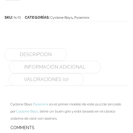
Boys
MoYu
Pyraminx
SKU:
N/D
CATEGORÍAS:
Cyclone Boys
,
Pyraminx
QiYi/MoFangGe
cantidad
ShengShou
The Valk
DESCRIPCIÓN
YanCheng
INFORMACIÓN ADICIONAL
YJ
VALORACIONES (0)
YuXin
Z-Cube
Cyclone Boys
Pyraminx
es el primer modelo de este puzzle lanzado
Z-Stickers
por
Cyclone Boys
, tiene un buen giro y está basado en el clásico
Mods
sistema de click con balines.
COMMENTS
Speedcubing