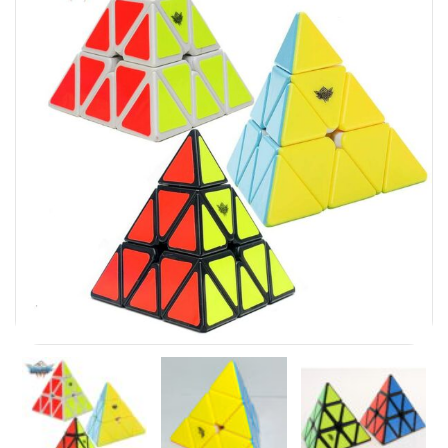
Carni
DaYan
DianSheng
FangShi
Fidget Cube
Lim
Lingao
MF8
MirTwo
MoHuanShoSu
MoJue