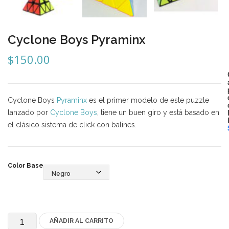
Mozhi
Ninja
Cyclone Boys Pyraminx
Okamoto
$
150.00
QJ
Quick Finger
Cyclone Boys
Pyraminx
es el primer modelo de este puzzle
Very Puzzle
lanzado por
Cyclone Boys
, tiene un buen giro y está basado en
el clásico sistema de click con balines.
Cyclone Boy’s
Gan’s
Color Base
GuoGuan
LanLan
Meffert’s
AÑADIR AL CARRITO
Cyclone
MoFangJiaoShi