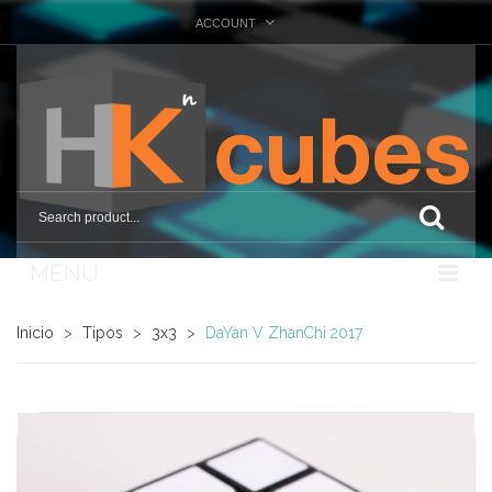
ACCOUNT
MENU
Nosotros
Inicio
>
Tipos
>
3x3
>
DaYan V ZhanChi 2017
Tienda
Marcas
Otras