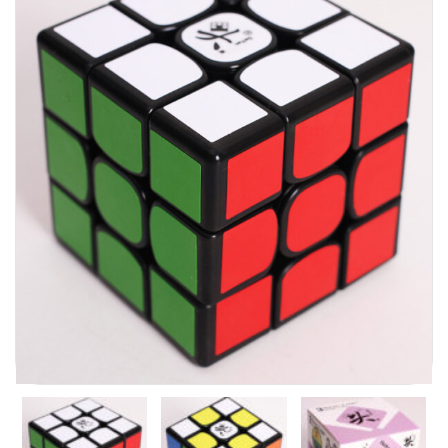
Carni
DaYan
DianSheng
FangShi
Fidget Cube
Lim
Lingao
MF8
MirTwo
MoHuanShoSu
MoJue