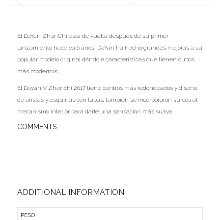
Ofertas
Stickers
El DaYan ZhanChi está de vuelta después de su primer
lanzamiento hace ya 6 años, DaYan ha hecho grandes mejoras a su
popular modelo original dándole características que tienen cubos
más modernos.
El Dayan V Zhanchi 2017 tiene centros más redondeados y diseño
de aristas y esquinas con tapas; también se incorporaron surcos al
mecanismo interior para darle una sensación más suave.
COMMENTS
ADDITIONAL INFORMATION
PESO