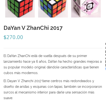
Mozhi
Ninja
Okamoto
DaYan V ZhanChi 2017
QJ
$
270.00
Quick Finger
Very Puzzle
El DaYan ZhanChi está de vuelta después de su primer
Cyclone Boy’s
lanzamiento hace ya 6 años, DaYan ha hecho grandes mejoras a
su popular modelo original dándole características que tienen
Gan’s
cubos más modernos.
GuoGuan
El Dayan V Zhanchi 2017 tiene centros más redondeados y
diseño de aristas y esquinas con tapas; también se incorporaron
LanLan
surcos al mecanismo interior para darle una sensación más
Meffert’s
suave.
MoFangJiaoShi