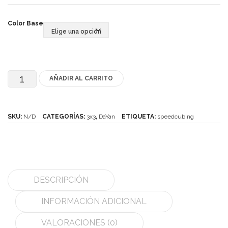
MoYu
Color Base
QiYi/MoFangGe
ShengShou
AÑADIR AL CARRITO
DaYan
The Valk
V
YanCheng
ZhanChi
SKU:
N/D
CATEGORÍAS:
3x3
,
DaYan
ETIQUETA:
speedcubing
YJ
2017
YuXin
cantidad
Z-Cube
DESCRIPCIÓN
Z-Stickers
INFORMACIÓN ADICIONAL
Mods
VALORACIONES (0)
Speedcubing