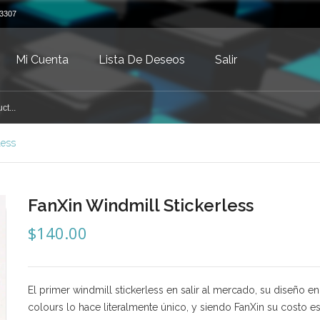
3307
Mi Cuenta
Lista De Deseos
Salir
less
FanXin Windmill Stickerless
$
140.00
El primer windmill stickerless en salir al mercado, su diseño e
colours lo hace literalmente único, y siendo FanXin su costo 