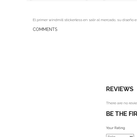
El primer windmill stickerless en salir al mercado, su diseño
COMMENTS
REVIEWS
There are no revie
BE THE FI
Your Rating