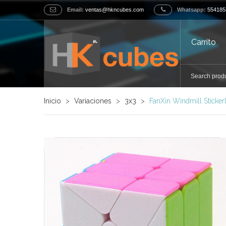
Email:
ventas@hkncubes.com
Whatsapp:
554185
Carrito
Inicio
>
Variaciones
>
3x3
>
FanXin Windmill Sticker