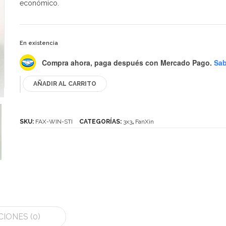
económico.
En existencia
Compra ahora, paga después
con Mercado Pago.
Sab
AÑADIR AL CARRITO
FanXin
Windmill
Stickerless
SKU:
FAX-WIN-STI
CATEGORÍAS:
3x3
,
FanXin
cantidad
IONES (0)