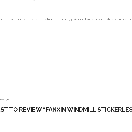
 en candy colours lo hace literalmente único, y siendo FanXin su costo es muy eco
ws yet.
RST TO REVIEW “FANXIN WINDMILL STICKERLE