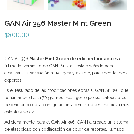
Mozhi
Ninja
GAN Air 356 Master Mint Green
Okamoto
$
800.00
QJ
Quick Finger
GAN Air 356
Master Mint Green de edición limitada
es el
Very Puzzle
último lanzamiento de GAN Puzzles, está diseñado para
alcanzar una sensación muy ligera y estable; para speedcubers
Cyclone Boy’s
expertos.
Gan’s
Es el resultado de las modificaciones echas al GAN Air 356, que
lo han hecho hasta 70 gramos más ligero que sus antecesores,
GuoGuan
dependiendo de la configuración; además de ser una pieza más
LanLan
estable y veloz.
Meffert’s
Adicionalmente, para el GAN Air 356, GAN ha creado un sistema
de elasticidad con codificación de color de resortes, llamado
MoFangJiaoShi