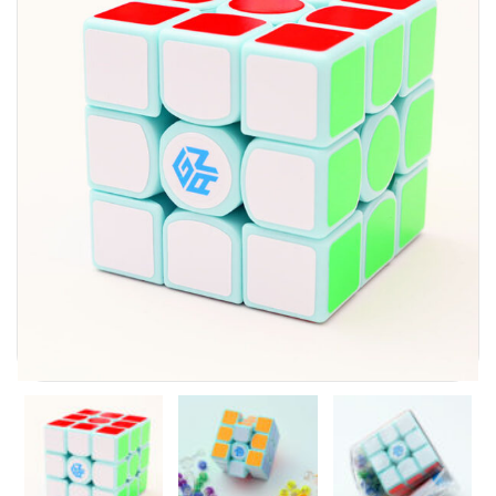
Carni
DaYan
DianSheng
FangShi
Fidget Cube
Lim
Lingao
MF8
MirTwo
MoHuanShoSu
MoJue