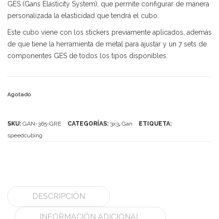
GES (Gans Elasticity System), que permite configurar de manera
personalizada la elasticidad que tendrá el cubo.
MoYu
Este cubo viene con los stickers previamente aplicados, además
QiYi/MoFangGe
de que tiene la herramienta de metal para ajustar y un 7 sets de
componentes GES de todos los tipos disponibles.
ShengShou
The Valk
Agotado
YanCheng
YJ
SKU:
GAN-365-GRE
CATEGORÍAS:
3x3
,
Gan
ETIQUETA:
speedcubing
YuXin
Z-Cube
Z-Stickers
Mods
DESCRIPCIÓN
Speedcubing
INFORMACIÓN ADICIONAL