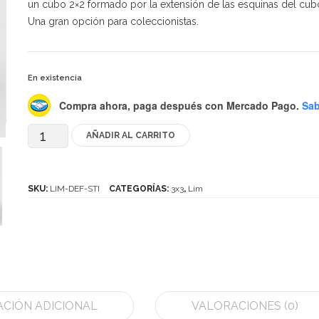
un cubo 2×2 formado por la extensión de las esquinas del cubo
Una gran opción para coleccionistas.
En existencia
Compra ahora, paga después
con Mercado Pago.
Sab
AÑADIR AL CARRITO
LimCube
Deformed
Centrosphere
SKU:
LIM-DEF-STI
CATEGORÍAS:
3x3
,
Lim
cantidad
CIÓN ADICIONAL
VALORACIONES (0)