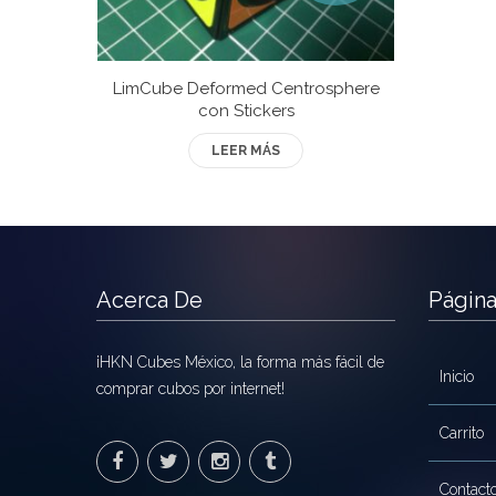
LimCube Deformed Centrosphere
con Stickers
LEER MÁS
Acerca De
Págin
¡HKN Cubes México, la forma más fácil de
Inicio
comprar cubos por internet!
Carrito
Contact