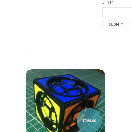
Email
*
$
280.00