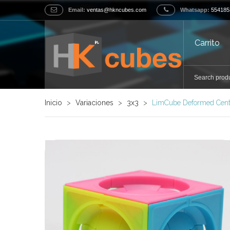
Email:
ventas@hkncubes.com
Whatsapp:
554185
Carrito
Inicio
>
Variaciones
>
3x3
>
LimCube Deformed Cent