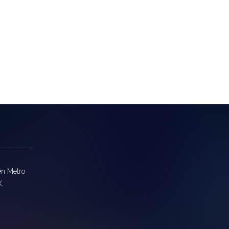
en Metro
X.