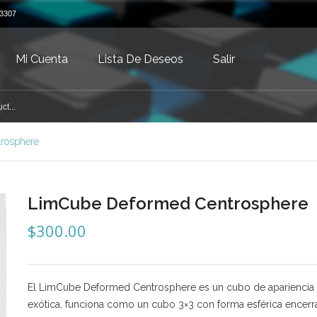
3307
Mi Cuenta
Lista De Deseos
Salir
rosphere
LimCube Deformed Centrosphere
$
300.00
El LimCube Deformed Centrosphere es un cubo de aparienci
exótica, funciona como un cubo 3×3 con forma esférica encer