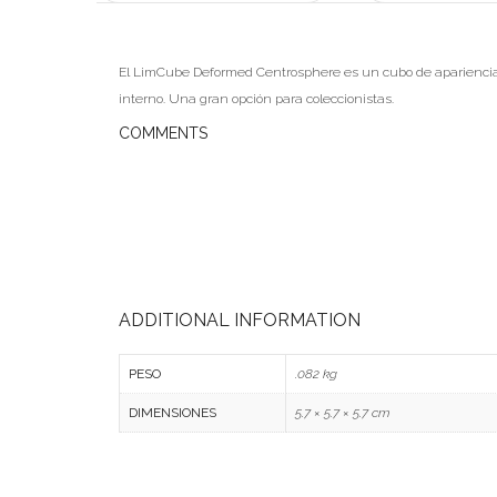
El LimCube Deformed Centrosphere es un cubo de apariencia 
interno. Una gran opción para coleccionistas.
COMMENTS
ADDITIONAL INFORMATION
PESO
.082 kg
DIMENSIONES
5.7 × 5.7 × 5.7 cm