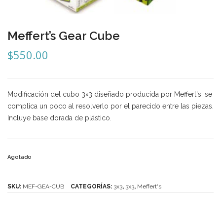
Mozhi
Ninja
Meffert’s Gear Cube
Okamoto
$
550.00
QJ
Quick Finger
Modificación del cubo 3×3 diseñado producida por Meffert's, se
Very Puzzle
complica un poco al resolverlo por el parecido entre las piezas.
Incluye base dorada de plástico.
Cyclone Boy’s
Gan’s
Agotado
GuoGuan
LanLan
SKU:
MEF-GEA-CUB
CATEGORÍAS:
3x3
,
3x3
,
Meffert's
Meffert’s
MoFangJiaoShi