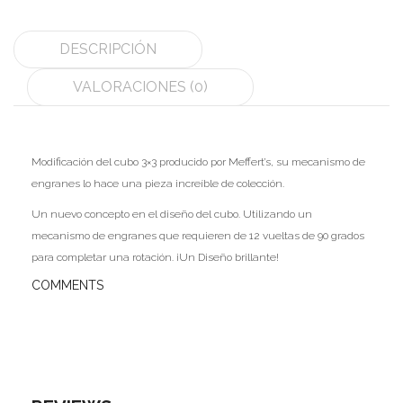
MoYu
DESCRIPCIÓN
QiYi/MoFangGe
VALORACIONES (0)
ShengShou
The Valk
Modificación del cubo 3×3 producido por Meffert’s, su mecanismo de
YanCheng
engranes lo hace una pieza increíble de colección.
YJ
Un nuevo concepto en el diseño del cubo. Utilizando un
mecanismo de engranes que requieren de 12 vueltas de 90 grados
YuXin
para completar una rotación. ¡Un Diseño brillante!
COMMENTS
Z-Cube
Z-Stickers
Mods
Speedcubing