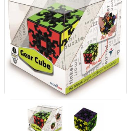
Carni
DaYan
DianSheng
FangShi
Fidget Cube
Lim
Lingao
MF8
MirTwo
MoHuanShoSu
MoJue