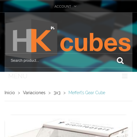
ACCOUNT
MENU
Nosotros
Inicio
>
Variaciones
>
3x3
>
Meffert’s Gear Cube
Tienda
Marcas
Otras