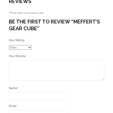
REVIEWS
Ofertas
There are no reviews yet.
Stickers
BE THE FIRST TO REVIEW “MEFFERT’S
GEAR CUBE”
Your Rating
Your Review
Name
*
Email
*