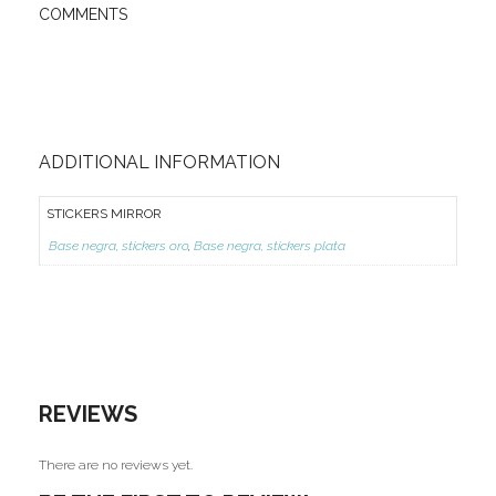
COMMENTS
Ofertas
Stickers
ADDITIONAL INFORMATION
STICKERS MIRROR
Base negra, stickers oro
,
Base negra, stickers plata
REVIEWS
There are no reviews yet.