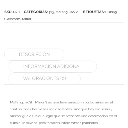
S
MoYu
SKU:
N/D
CATEGORÍAS:
3x3
,
MoFang JiaoShi
ETIQUETAS:
Cubing
cantidad
Classroom
,
Mirror
QiYi/MoFangGe
ShengShou
The Valk
DESCRIPCIÓN
YanCheng
INFORMACIÓN ADICIONAL
YJ
VALORACIONES (0)
YuXin
Z-Cube
MoFangJiaoShi Mirror S es una leve variación al cubo mirror en el
Z-Stickers
cual no todas las piezas son diferentes, sino que hay esquinas y
Mods
aristas iguales, lo que logra que se presente una deformación en el
cubo al resolverlo, pero también interesantes paridades.
Speedcubing