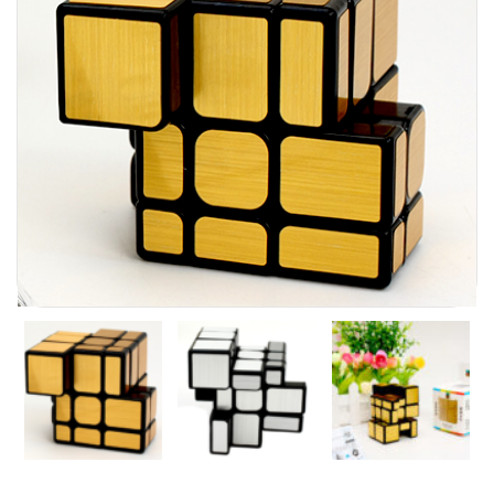
Carni
DaYan
DianSheng
FangShi
Fidget Cube
Lim
Lingao
MF8
MirTwo
MoHuanShoSu
MoJue