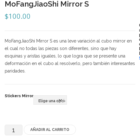
MoFangJiaoShi Mirror S
Mozhi
$
100.00
Ninja
Okamoto
QJ
MoFangJiaoShi Mirror S es una leve variación al cubo mirror en
el cual no todas las piezas son diferentes, sino que hay
Quick Finger
esquinas y aristas iguales, lo que logra que se presente una
deformación en el cubo al resolverlo, pero también interesantes
Very Puzzle
paridades.
Cyclone Boy’s
Gan’s
Stickers Mirror
GuoGuan
LanLan
Meffert’s
AÑADIR AL CARRITO
MoFangJiaoShi
MoFangJiaoShi
Mirror