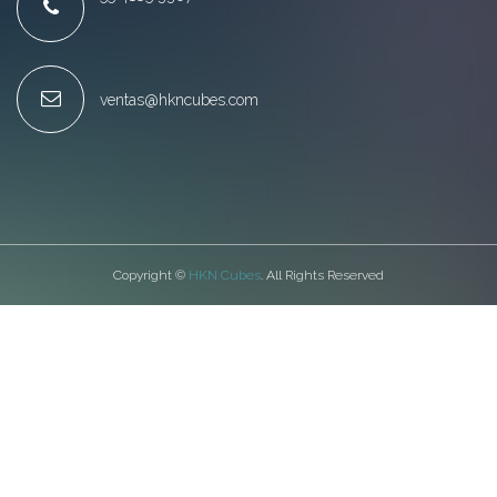
ventas@hkncubes.com
Copyright ©
HKN Cubes
. All Rights Reserved