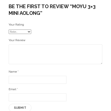
BE THE FIRST TO REVIEW “MOYU 3×3
Ofertas
MINI AOLONG”
Stickers
Your Rating
Your Review
Name
*
Email
*