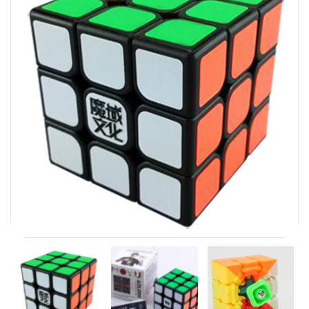
Carni
DaYan
DianSheng
FangShi
Fidget Cube
Lim
Lingao
MF8
MirTwo
MoHuanShoSu
MoJue