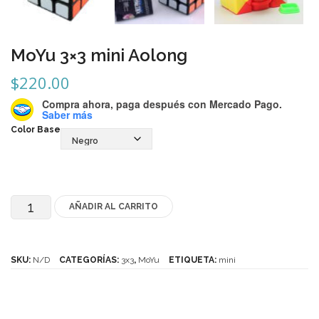
Mozhi
Ninja
MoYu 3×3 mini Aolong
Okamoto
$
220.00
QJ
Compra ahora, paga después
con Mercado Pago.
Saber más
Quick Finger
Color Base
Very Puzzle
Cyclone Boy’s
Gan’s
AÑADIR AL CARRITO
MoYu
3x3
GuoGuan
mini
SKU:
N/D
CATEGORÍAS:
3x3
,
MoYu
ETIQUETA:
mini
LanLan
Aolong
Meffert’s
cantidad
MoFangJiaoShi