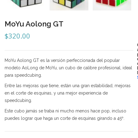
Mozhi
Ninja
MoYu Aolong GT
Okamoto
$
320.00
QJ
Quick Finger
MoYu Aolong GT es la versión perfeccionada del popular
Very Puzzle
modelo AoLong de MoYu, un cubo de calibre profesional, ideal
para speedcubing.
Cyclone Boy’s
Entre las mejoras que tiene, están una gran estabilidad, mejoras
Gan’s
en el corte de esquinas, y una mejor experiencia de
speedcubing.
GuoGuan
Este cubo jamás se traba ni mucho menos hace pop, incluso
LanLan
puedes lograr que haga un corte de esquinas girando a 45º.
Meffert’s
MoFangJiaoShi