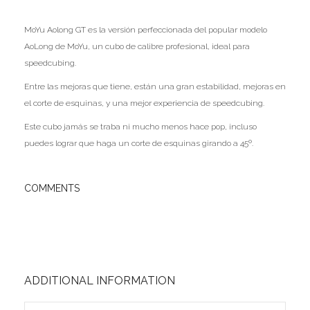
Ofertas
MoYu Aolong GT es la versión perfeccionada del popular modelo
Stickers
AoLong de MoYu, un cubo de calibre profesional, ideal para
speedcubing.
Entre las mejoras que tiene, están una gran estabilidad, mejoras en
el corte de esquinas, y una mejor experiencia de speedcubing.
Este cubo jamás se traba ni mucho menos hace pop, incluso
puedes lograr que haga un corte de esquinas girando a 45º.
COMMENTS
ADDITIONAL INFORMATION