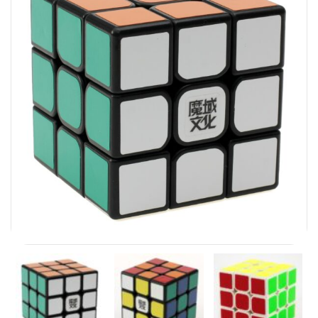
Carni
DaYan
DianSheng
FangShi
Fidget Cube
Lim
Lingao
MF8
MirTwo
MoHuanShoSu
MoJue