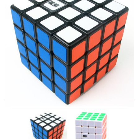
Carni
DaYan
DianSheng
FangShi
Fidget Cube
Lim
Lingao
MF8
MirTwo
MoHuanShoSu
MoJue