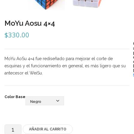
Mozhi
Ninja
MoYu Aosu 4×4
Okamoto
$
330.00
QJ
Quick Finger
MoYu AoSu 4×4 fue rediseñado para mejorar el corte de
Very Puzzle
esquinas y el funcionamiento en general, es más ligero que su
antecesor el WeiSu.
Cyclone Boy’s
Gan’s
Color Base
GuoGuan
LanLan
Meffert’s
AÑADIR AL CARRITO
MoYu
MoFangJiaoShi