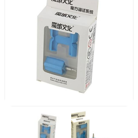
Carni
DaYan
DianSheng
FangShi
Fidget Cube
Lim
Lingao
MF8
MirTwo
MoHuanShoSu
MoJue