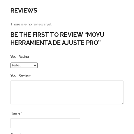
Ofertas
REVIEWS
Stickers
There are no reviews yet.
BE THE FIRST TO REVIEW “MOYU
HERRAMIENTA DE AJUSTE PRO”
Your Rating
Your Review
Name
*