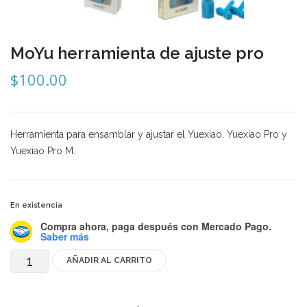
Mozhi
Ninja
MoYu herramienta de ajuste pro
Okamoto
$
100.00
QJ
Quick Finger
Herramienta para ensamblar y ajustar el Yuexiao, Yuexiao Pro y
Very Puzzle
Yuexiao Pro M.
Cyclone Boy’s
Gan’s
En existencia
GuoGuan
Compra ahora, paga después
con Mercado Pago.
Saber más
LanLan
AÑADIR AL CARRITO
MoYu
Meffert’s
herramienta
de
MoFangJiaoShi