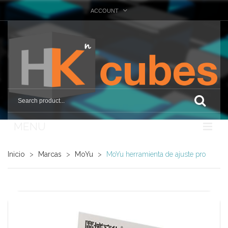
ACCOUNT
MENU
Nosotros
Inicio
>
Marcas
>
MoYu
>
MoYu herramienta de ajuste pro
Tienda
Marcas
Otras