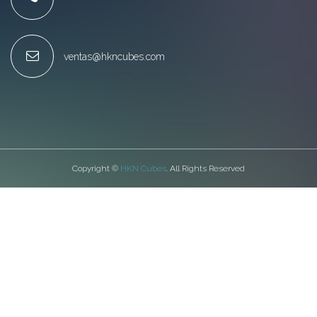
ventas@hkncubes.com
Copyright ©
HKN Cubes
. All Rights Reserved