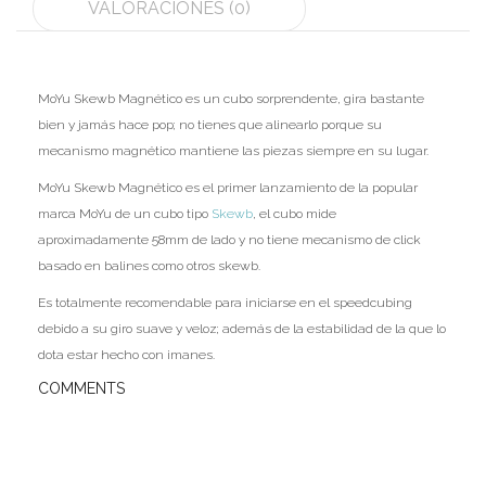
VALORACIONES (0)
Ofertas
Stickers
MoYu Skewb Magnético es un cubo sorprendente, gira bastante
bien y jamás hace pop; no tienes que alinearlo porque su
mecanismo magnético mantiene las piezas siempre en su lugar.
MoYu Skewb Magnético es el primer lanzamiento de la popular
marca MoYu de un cubo tipo
Skewb
, el cubo mide
aproximadamente 58mm de lado y no tiene mecanismo de click
basado en balines como otros skewb.
Es totalmente recomendable para iniciarse en el speedcubing
debido a su giro suave y veloz; además de la estabilidad de la que lo
dota estar hecho con imanes.
COMMENTS