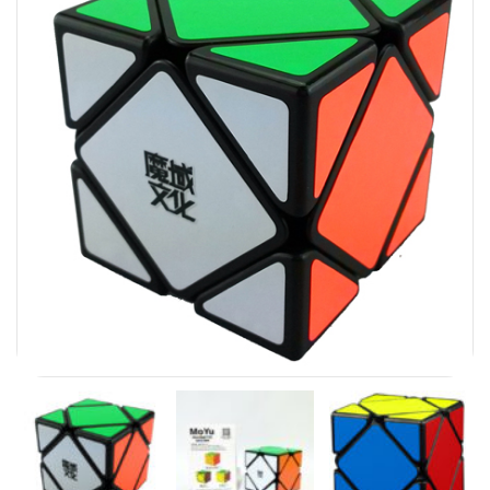
Carni
DaYan
DianSheng
FangShi
Fidget Cube
Lim
Lingao
MF8
MirTwo
MoHuanShoSu
MoJue