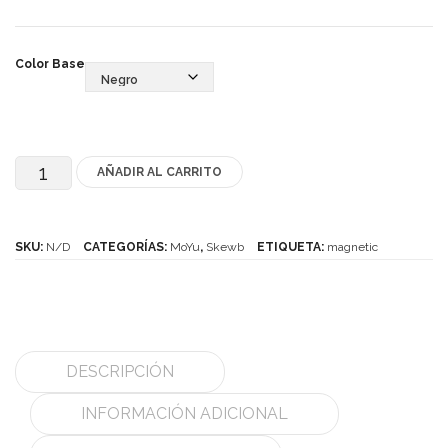
MoYu
Color Base
QiYi/MoFangGe
ShengShou
The Valk
AÑADIR AL CARRITO
MoYu
YanCheng
Skewb
Magnético
YJ
SKU:
N/D
CATEGORÍAS:
MoYu
,
Skewb
ETIQUETA:
magnetic
cantidad
YuXin
Z-Cube
Z-Stickers
DESCRIPCIÓN
Mods
INFORMACIÓN ADICIONAL
Speedcubing