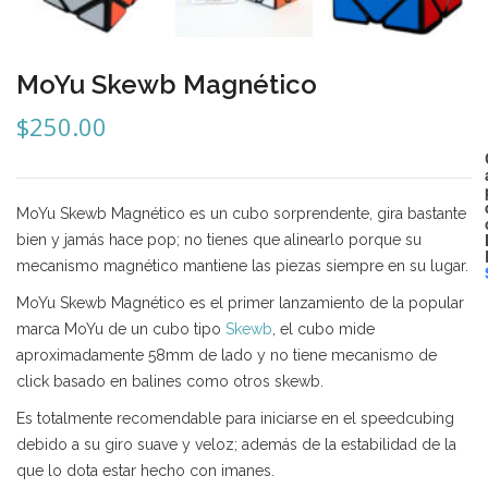
Mozhi
Ninja
MoYu Skewb Magnético
Okamoto
$
250.00
QJ
Quick Finger
MoYu Skewb Magnético es un cubo sorprendente, gira bastante
Very Puzzle
bien y jamás hace pop; no tienes que alinearlo porque su
mecanismo magnético mantiene las piezas siempre en su lugar.
Cyclone Boy’s
MoYu Skewb Magnético es el primer lanzamiento de la popular
Gan’s
marca MoYu de un cubo tipo
Skewb
, el cubo mide
aproximadamente 58mm de lado y no tiene mecanismo de
GuoGuan
click basado en balines como otros skewb.
LanLan
Es totalmente recomendable para iniciarse en el speedcubing
Meffert’s
debido a su giro suave y veloz; además de la estabilidad de la
que lo dota estar hecho con imanes.
MoFangJiaoShi