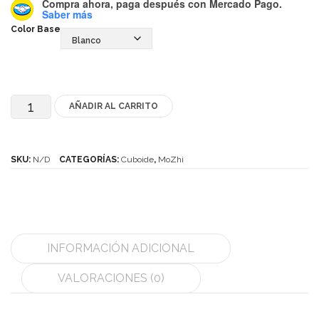
Compra ahora, paga después
con Mercado Pago.
Mozhi
Saber más
Color Base
Ninja
Okamoto
QJ
AÑADIR AL CARRITO
MoZhi
Quick Finger
Flying
Very Puzzle
Shuttle
SKU:
N/D
CATEGORÍAS:
Cuboide
,
MoZhi
cantidad
Cyclone Boy’s
Gan’s
GuoGuan
INFORMACIÓN ADICIONAL
LanLan
VALORACIONES (0)
Meffert’s
MoFangJiaoShi