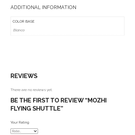
ADDITIONAL INFORMATION
MoYu
COLOR BASE
QiYi/MoFangGe
Blanco
ShengShou
The Valk
YanCheng
YJ
REVIEWS
YuXin
There are no reviews yet.
Z-Cube
BE THE FIRST TO REVIEW “MOZHI
FLYING SHUTTLE”
Z-Stickers
Mods
Your Rating
Speedcubing