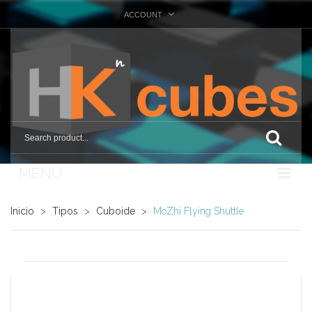
ACCOUNT
MENU
Nosotros
Inicio
>
Tipos
>
Cuboide
>
MoZhi Flying Shuttle
Tienda
Marcas
Otras