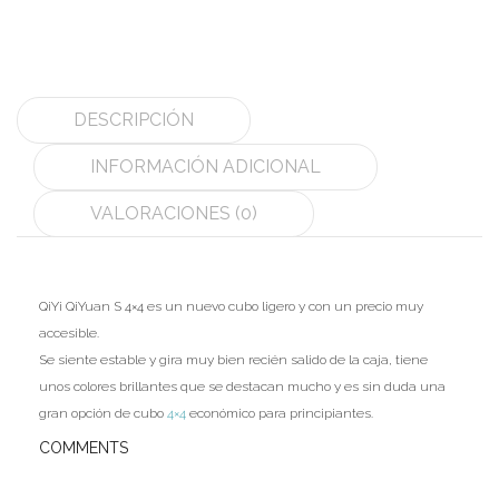
MoYu
QiYi/MoFangGe
DESCRIPCIÓN
ShengShou
INFORMACIÓN ADICIONAL
The Valk
VALORACIONES (0)
YanCheng
YJ
QiYi QiYuan S 4×4 es un nuevo cubo ligero y con un precio muy
YuXin
accesible.
Z-Cube
Se siente estable y gira muy bien recién salido de la caja, tiene
unos colores brillantes que se destacan mucho y es sin duda una
Z-Stickers
gran opción de cubo
4×4
económico para principiantes.
Mods
COMMENTS
Speedcubing