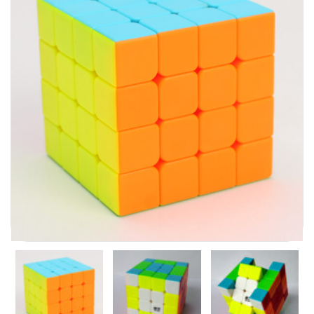
Carni
DaYan
DianSheng
FangShi
Fidget Cube
Lim
Lingao
MF8
MirTwo
MoHuanShoSu
MoJue