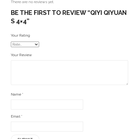
There are no reviews yet.
BE THE FIRST TO REVIEW “QIYI QIYUAN
S 4×4”
Your Rating
Your Review
Name
*
Email
*