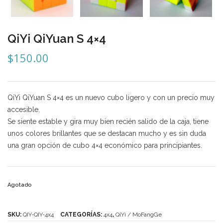
Mozhi
Ninja
QiYi QiYuan S 4×4
Okamoto
$
150.00
QJ
Quick Finger
QiYi QiYuan S 4×4 es un nuevo cubo ligero y con un precio muy
Very Puzzle
accesible.
Se siente estable y gira muy bien recién salido de la caja, tiene
Cyclone Boy’s
unos colores brillantes que se destacan mucho y es sin duda
Gan’s
una gran opción de cubo 4×4 económico para principiantes.
GuoGuan
LanLan
Agotado
Meffert’s
SKU:
QIY-QIY-4x4
CATEGORÍAS:
4x4
,
QiYi / MoFangGe
MoFangJiaoShi