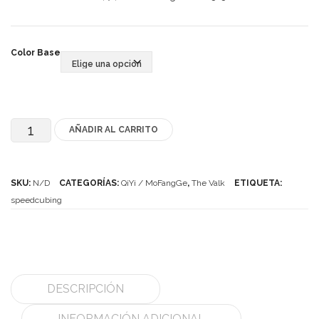
MoYu
Color Base
QiYi/MoFangGe
ShengShou
The Valk
AÑADIR AL CARRITO
The
YanCheng
Valk
YJ
3
SKU:
N/D
CATEGORÍAS:
QiYi / MoFangGe
,
The Valk
ETIQUETA:
YuXin
cantidad
speedcubing
Z-Cube
Z-Stickers
Mods
DESCRIPCIÓN
Speedcubing
INFORMACIÓN ADICIONAL