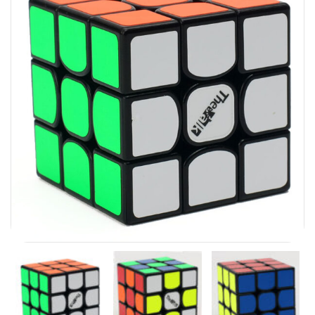
Carni
DaYan
DianSheng
FangShi
Fidget Cube
Lim
Lingao
MF8
MirTwo
MoHuanShoSu
MoJue