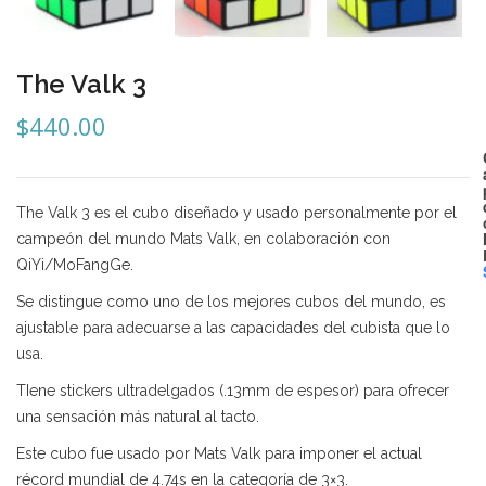
Mozhi
Ninja
The Valk 3
Okamoto
$
440.00
QJ
Quick Finger
The Valk 3 es el cubo diseñado y usado personalmente por el
Very Puzzle
campeón del mundo Mats Valk, en colaboración con
QiYi/MoFangGe.
Cyclone Boy’s
Se distingue como uno de los mejores cubos del mundo, es
Gan’s
ajustable para adecuarse a las capacidades del cubista que lo
usa.
GuoGuan
TIene stickers ultradelgados (.13mm de espesor) para ofrecer
LanLan
una sensación más natural al tacto.
Meffert’s
Este cubo fue usado por Mats Valk para imponer el actual
récord mundial de 4.74s en la categoría de 3×3.
MoFangJiaoShi