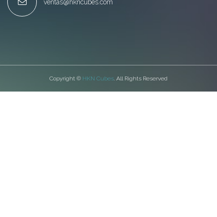
ventas@hkncubes.com
Copyright ©
HKN Cubes
. All Rights Reserved