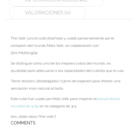
Ofertas
VALORACIONES (0)
Stickers
The Valk 3 es el cubo diseñado y usado personalmente por el
campeón del mundo Mats Valk, en colaboración con
QiYi/MoFangGe.
Se distingue como uno de los mejores cubos del mundo, es
ajustable para adecuarse a las capacidades del cubista que lo usa.
TIene stickers ultradelgados (.13mm de espesor) para ofrecer una
sensación más natural al tacto.
Este cubo fue usado por Mats Valk para imponer el
actual récord
mundial de 4.74s
en la categoría de 3×3.
[rev_slider alias=”the-valk”]
COMMENTS