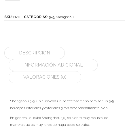
5x5
MoYu
cantidad
SKU:
N/D
CATEGORÍAS:
5x5
,
Shengshou
QiYi/MoFangGe
ShengShou
The Valk
DESCRIPCIÓN
YanCheng
INFORMACIÓN ADICIONAL
YJ
VALORACIONES (0)
YuXin
Z-Cube
Shengshou 5×5, un cubo con un perfecto tamaño para ser un 5×5,
Z-Stickers
las capas interiores y exteriores giran excepcionalmente bien.
Mods
En general, el cubo Shengshou 5×5 se siente muy robusto, de
manera que es muy raro que haga pop o se trabe.
Speedcubing