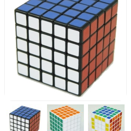
Carni
DaYan
DianSheng
FangShi
Fidget Cube
Lim
Lingao
MF8
MirTwo
MoHuanShoSu
MoJue