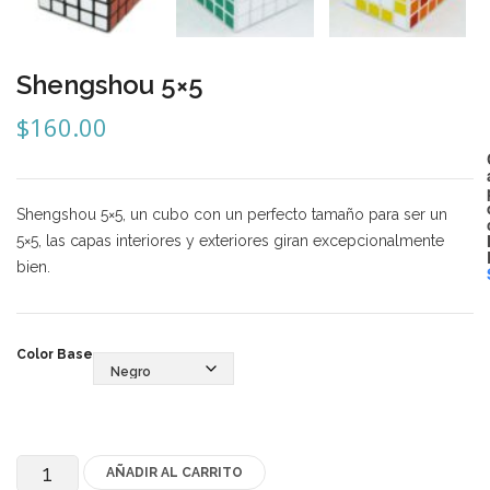
Mozhi
Ninja
Shengshou 5×5
Okamoto
$
160.00
QJ
Quick Finger
Shengshou 5×5, un cubo con un perfecto tamaño para ser un
Very Puzzle
5×5, las capas interiores y exteriores giran excepcionalmente
bien.
Cyclone Boy’s
Gan’s
Color Base
GuoGuan
LanLan
Meffert’s
AÑADIR AL CARRITO
Shengshou
MoFangJiaoShi