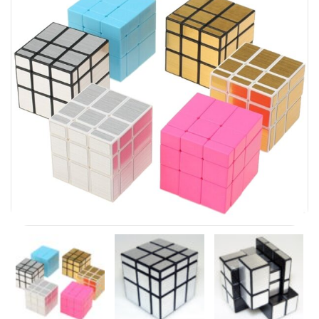
Carni
DaYan
DianSheng
FangShi
Fidget Cube
Lim
Lingao
MF8
MirTwo
MoHuanShoSu
MoJue