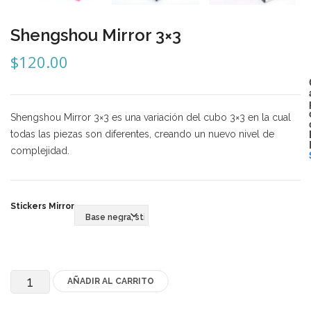
Mozhi
Shengshou Mirror 3×3
Ninja
$
120.00
Okamoto
QJ
Quick Finger
Shengshou Mirror 3×3 es una variación del cubo 3×3 en la cual
todas las piezas son diferentes, creando un nuevo nivel de
Very Puzzle
complejidad.
Cyclone Boy’s
Gan’s
Stickers Mirror
GuoGuan
LanLan
AÑADIR AL CARRITO
Shengshou
Meffert’s
Mirror
MoFangJiaoShi