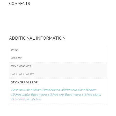
COMMENTS
ADDITIONAL INFORMATION
PESO
.088 kg
DIMENSIONES
5.8 × 5.8 × 5.8 cm
STICKERS MIRROR
Base azul, sin stickers
,
Base blanca, stickers oro
,
Base blanca,
stickers plata
,
Base negra, stickers oro
,
Base negra, stickers plata
,
Base rosa, sin stickers