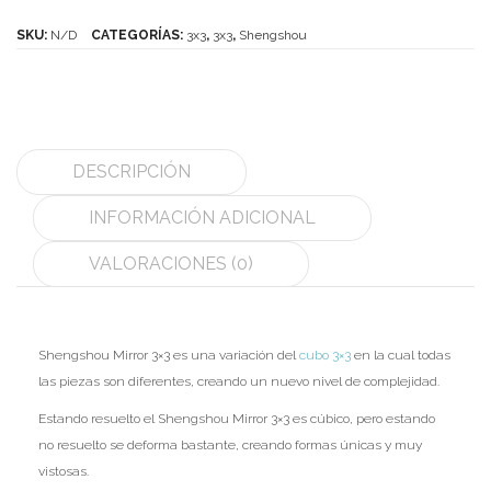
3x3
SKU:
N/D
CATEGORÍAS:
3x3
,
3x3
,
Shengshou
MoYu
cantidad
QiYi/MoFangGe
ShengShou
DESCRIPCIÓN
The Valk
INFORMACIÓN ADICIONAL
YanCheng
VALORACIONES (0)
YJ
YuXin
Z-Cube
Shengshou Mirror 3×3 es una variación del
cubo 3×3
en la cual todas
las piezas son diferentes, creando un nuevo nivel de complejidad.
Z-Stickers
Estando resuelto el Shengshou Mirror 3×3 es cúbico, pero estando
Mods
no resuelto se deforma bastante, creando formas únicas y muy
vistosas.
Speedcubing