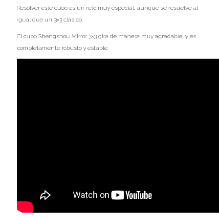
Resolver este cubo es un reto muy especial, aunque se resuelve al
Ofertas
igual que un 3×3 clásico.
Stickers
El cubo Shengshou Mirror 3×3 gira de manera muy agradable, y es
completamente robusto y estable.