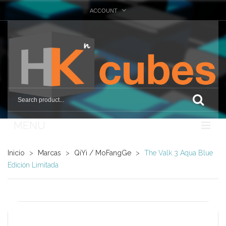
ACCOUNT
MENU
Nosotros
Inicio
>
Marcas
>
QiYi / MoFangGe
>
The Valk 3 Aqua Blue
Edición Limitada
Tienda
Marcas
Otras