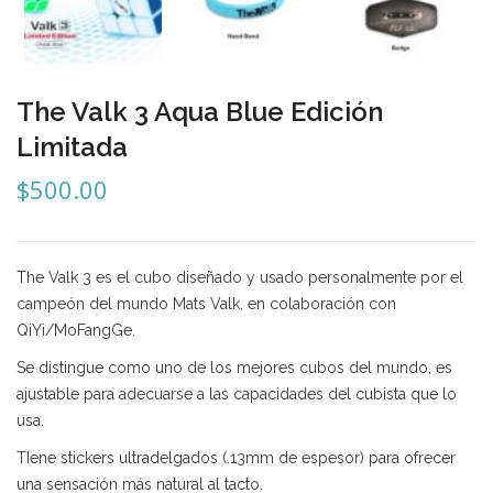
Mozhi
Ninja
Okamoto
The Valk 3 Aqua Blue Edición
QJ
Limitada
$
500.00
Quick Finger
Very Puzzle
Cyclone Boy’s
The Valk 3 es el cubo diseñado y usado personalmente por el
campeón del mundo Mats Valk, en colaboración con
Gan’s
QiYi/MoFangGe.
GuoGuan
Se distingue como uno de los mejores cubos del mundo, es
ajustable para adecuarse a las capacidades del cubista que lo
LanLan
usa.
Meffert’s
TIene stickers ultradelgados (.13mm de espesor) para ofrecer
una sensación más natural al tacto.
MoFangJiaoShi