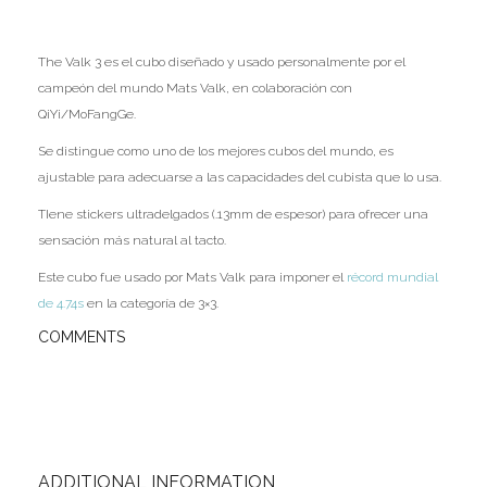
Ofertas
The Valk 3 es el cubo diseñado y usado personalmente por el
Stickers
campeón del mundo Mats Valk, en colaboración con
QiYi/MoFangGe.
Se distingue como uno de los mejores cubos del mundo, es
ajustable para adecuarse a las capacidades del cubista que lo usa.
TIene stickers ultradelgados (.13mm de espesor) para ofrecer una
sensación más natural al tacto.
Este cubo fue usado por Mats Valk para imponer el
récord mundial
de 4.74s
en la categoría de 3×3.
COMMENTS
ADDITIONAL INFORMATION