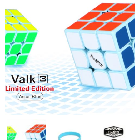
Carni
DaYan
DianSheng
FangShi
Fidget Cube
Lim
Lingao
MF8
MirTwo
MoHuanShoSu
MoJue