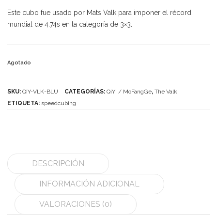
Este cubo fue usado por Mats Valk para imponer el récord
MoYu
mundial de 4.74s en la categoría de 3×3.
QiYi/MoFangGe
ShengShou
Agotado
The Valk
SKU:
QIY-VLK-BLU
CATEGORÍAS:
QiYi / MoFangGe
,
The Valk
YanCheng
ETIQUETA:
speedcubing
YJ
YuXin
Z-Cube
DESCRIPCIÓN
Z-Stickers
INFORMACIÓN ADICIONAL
Mods
VALORACIONES (0)
Speedcubing