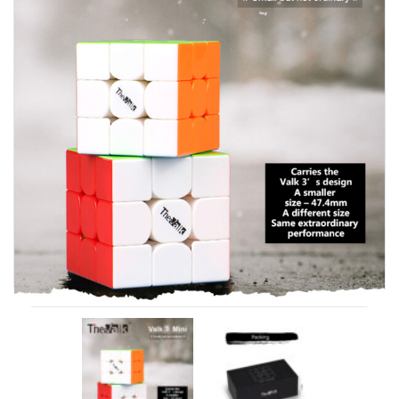
Carni
DaYan
DianSheng
FangShi
Fidget Cube
Lim
Lingao
MF8
MirTwo
MoHuanShoSu
MoJue