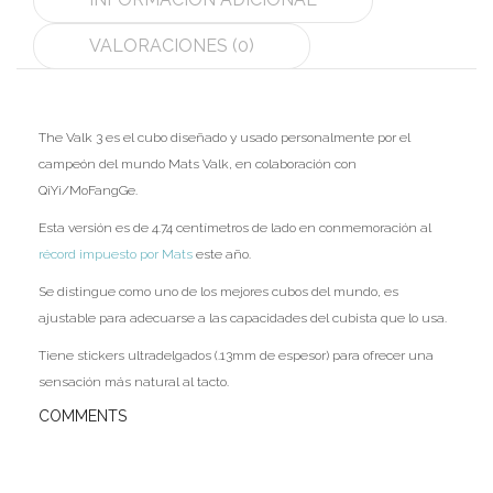
Ofertas
VALORACIONES (0)
Stickers
The Valk 3 es el cubo diseñado y usado personalmente por el
campeón del mundo Mats Valk, en colaboración con
QiYi/MoFangGe.
Esta versión es de 4.74 centímetros de lado en conmemoración al
récord impuesto por Mats
este año.
Se distingue como uno de los mejores cubos del mundo, es
ajustable para adecuarse a las capacidades del cubista que lo usa.
Tiene stickers ultradelgados (.13mm de espesor) para ofrecer una
sensación más natural al tacto.
COMMENTS