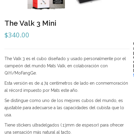
Mozhi
Ninja
The Valk 3 Mini
Okamoto
$
340.00
QJ
Quick Finger
The Valk 3 es el cubo diseñado y usado personalmente por el
Very Puzzle
campeón del mundo Mats Valk, en colaboración con
QiYi/MoFangGe.
Cyclone Boy’s
Esta versión es de 4.74 centímetros de lado en conmemoración
Gan’s
al récord impuesto por Mats este año.
GuoGuan
Se distingue como uno de los mejores cubos del mundo, es
ajustable para adecuarse a las capacidades del cubista que lo
LanLan
usa.
Meffert’s
Tiene stickers ultradelgados (.13mm de espesor) para ofrecer
una sensación más natural al tacto.
MoFangJiaoShi