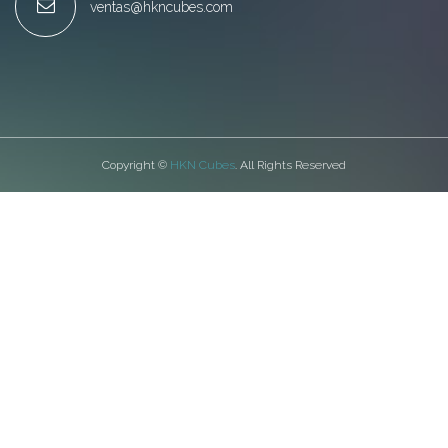
ventas@hkncubes.com
Copyright ©
HKN Cubes
. All Rights Reserved