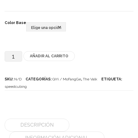
MoYu
Color Base
QiYi/MoFangGe
ShengShou
The Valk
AÑADIR AL CARRITO
The
YanCheng
Valk
YJ
3
SKU:
N/D
CATEGORÍAS:
QiYi / MoFangGe
,
The Valk
ETIQUETA:
YuXin
Mini
speedcubing
cantidad
Z-Cube
Z-Stickers
Mods
DESCRIPCIÓN
Speedcubing
INFORMACIÓN ADICIONAL