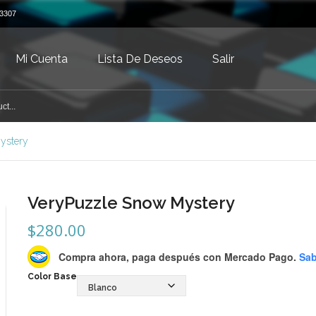
3307
Mi Cuenta
Lista De Deseos
Salir
ystery
VeryPuzzle Snow Mystery
$
280.00
Compra ahora, paga después
con Mercado Pago.
Sab
Color Base