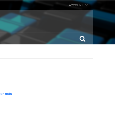
ACCOUNT
er más