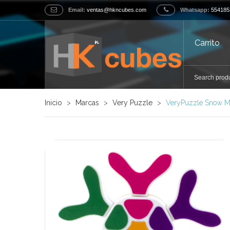
Email:
ventas@hkncubes.com
Whatsapp:
554185
Carrito
Inicio
>
Marcas
>
Very Puzzle
>
VeryPuzzle Snow M