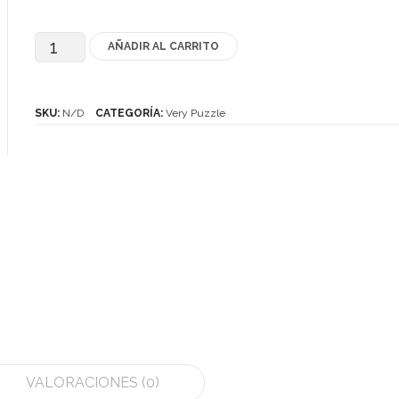
AÑADIR AL CARRITO
VeryPuzzle
Snow
Mystery
SKU:
N/D
CATEGORÍA:
Very Puzzle
cantidad
VALORACIONES (0)