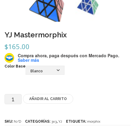
Mozhi
Ninja
Okamoto
YJ Mastermorphix
QJ
$
165.00
Quick Finger
Compra ahora, paga después
con Mercado Pago.
Saber más
Very Puzzle
Color Base
Cyclone Boy’s
Gan’s
GuoGuan
AÑADIR AL CARRITO
YJ
Mastermorphix
LanLan
cantidad
SKU:
N/D
CATEGORÍAS:
3x3
,
YJ
ETIQUETA:
morphix
Meffert’s
MoFangJiaoShi