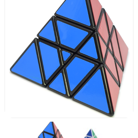
Carni
DaYan
DianSheng
FangShi
Fidget Cube
Lim
Lingao
MF8
MirTwo
MoHuanShoSu
MoJue