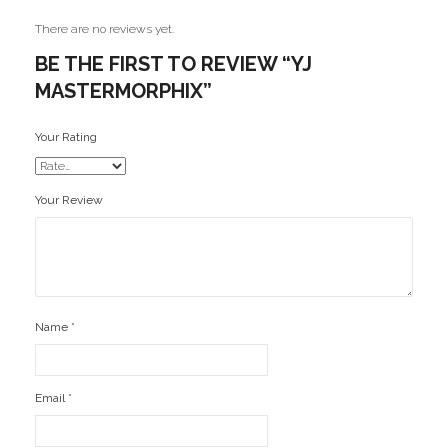
Ofertas
There are no reviews yet.
BE THE FIRST TO REVIEW “YJ
Stickers
MASTERMORPHIX”
Your Rating
Your Review
Name
*
Email
*