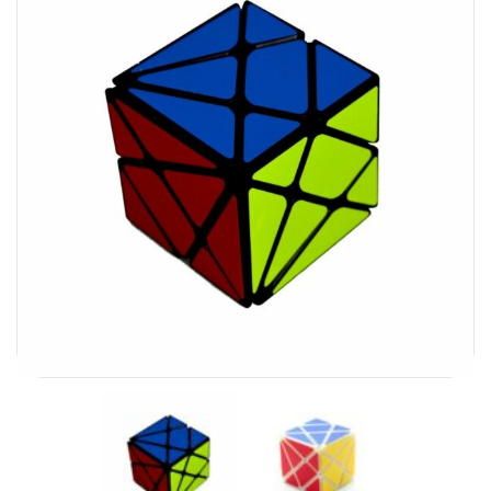
Carni
DaYan
DianSheng
FangShi
Fidget Cube
Lim
Lingao
MF8
MirTwo
MoHuanShoSu
MoJue