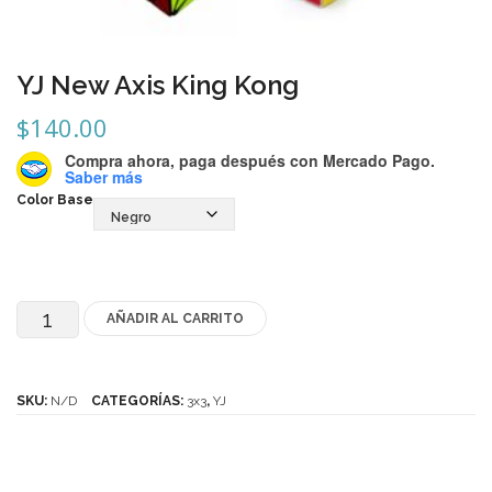
Mozhi
Ninja
YJ New Axis King Kong
Okamoto
$
140.00
QJ
Compra ahora, paga después
con Mercado Pago.
Saber más
Quick Finger
Color Base
Very Puzzle
Cyclone Boy’s
Gan’s
AÑADIR AL CARRITO
YJ
New
GuoGuan
Axis
SKU:
N/D
CATEGORÍAS:
3x3
,
YJ
LanLan
King
Meffert’s
Kong
MoFangJiaoShi