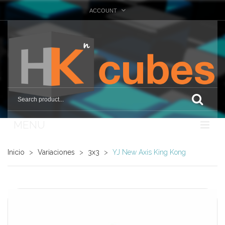
ACCOUNT
MENU
Nosotros
Inicio
>
Variaciones
>
3x3
>
YJ New Axis King Kong
Tienda
Marcas
Otras