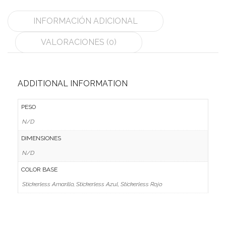
MoYu
INFORMACIÓN ADICIONAL
QiYi/MoFangGe
VALORACIONES (0)
ShengShou
The Valk
ADDITIONAL INFORMATION
YanCheng
PESO
YJ
N/D
DIMENSIONES
YuXin
N/D
Z-Cube
COLOR BASE
Z-Stickers
Stickerless Amarillo, Stickerless Azul, Stickerless Rojo
Mods
Speedcubing