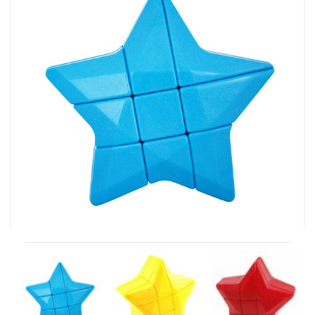
Carni
DaYan
DianSheng
FangShi
Fidget Cube
Lim
Lingao
MF8
MirTwo
MoHuanShoSu
MoJue