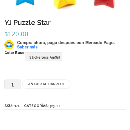
Mozhi
Ninja
YJ Puzzle Star
Okamoto
$
120.00
QJ
Compra ahora, paga después
con Mercado Pago.
Saber más
Quick Finger
Color Base
Very Puzzle
Cyclone Boy’s
Gan’s
AÑADIR AL CARRITO
YJ
Puzzle
GuoGuan
Star
SKU:
N/D
CATEGORÍAS:
3x3
,
YJ
LanLan
cantidad
Meffert’s
MoFangJiaoShi