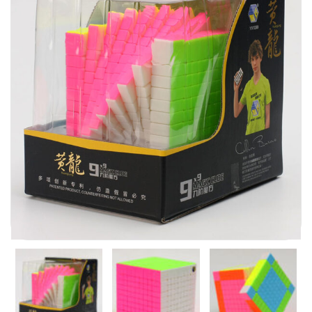
Carni
DaYan
DianSheng
FangShi
Fidget Cube
Lim
Lingao
MF8
MirTwo
MoHuanShoSu
MoJue