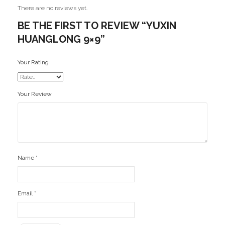
There are no reviews yet.
MoYu
BE THE FIRST TO REVIEW “YUXIN
HUANGLONG 9×9”
QiYi/MoFangGe
ShengShou
Your Rating
The Valk
Your Review
YanCheng
YJ
YuXin
Name
*
Z-Cube
Z-Stickers
Email
*
Mods
Speedcubing