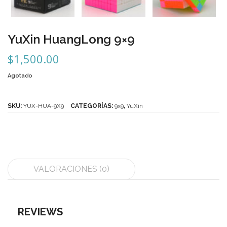
Mozhi
Ninja
YuXin HuangLong 9×9
Okamoto
$
1,500.00
QJ
Agotado
Quick Finger
Very Puzzle
SKU:
YUX-HUA-9X9
CATEGORÍAS:
9x9
,
YuXin
Cyclone Boy’s
Gan’s
GuoGuan
VALORACIONES (0)
LanLan
Meffert’s
REVIEWS
MoFangJiaoShi