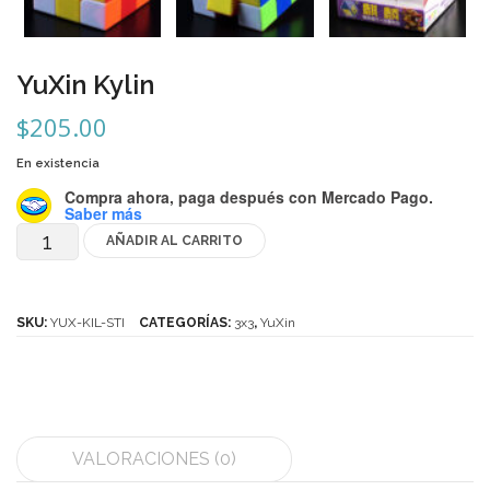
Mozhi
Ninja
YuXin Kylin
Okamoto
$
205.00
QJ
En existencia
Quick Finger
Compra ahora, paga después
con Mercado Pago.
Saber más
Very Puzzle
AÑADIR AL CARRITO
YuXin
Cyclone Boy’s
Kylin
cantidad
Gan’s
SKU:
YUX-KIL-STI
CATEGORÍAS:
3x3
,
YuXin
GuoGuan
LanLan
Meffert’s
VALORACIONES (0)
MoFangJiaoShi