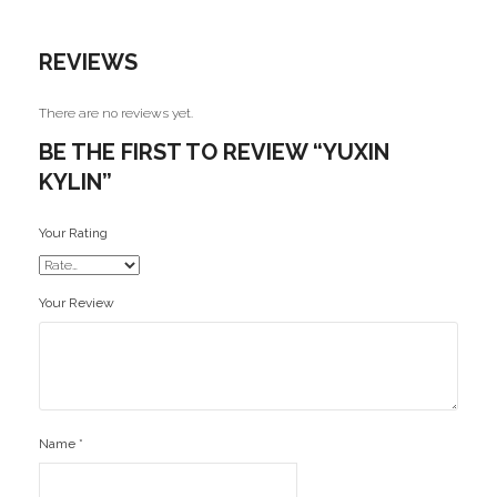
MoYu
REVIEWS
QiYi/MoFangGe
There are no reviews yet.
ShengShou
BE THE FIRST TO REVIEW “YUXIN
The Valk
KYLIN”
YanCheng
Your Rating
YJ
Your Review
YuXin
Z-Cube
Z-Stickers
Mods
Name
*
Speedcubing