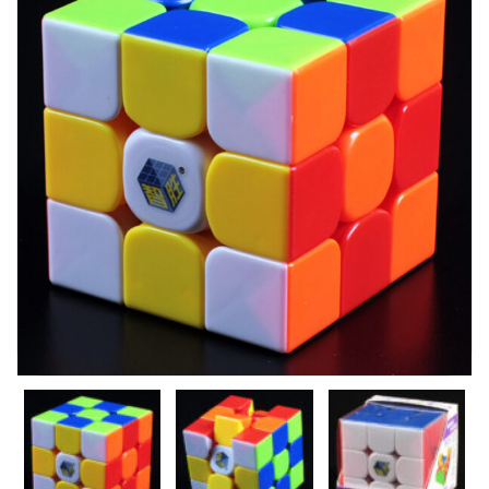
Carni
DaYan
DianSheng
FangShi
Fidget Cube
Lim
Lingao
MF8
MirTwo
MoHuanShoSu
MoJue