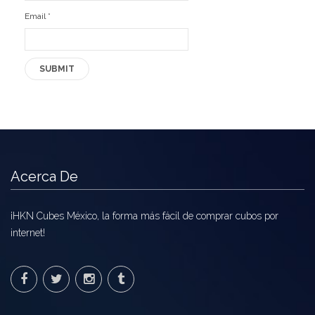
Email
*
Ofertas
Stickers
Acerca De
¡HKN Cubes México, la forma más fácil de comprar cubos por
internet!