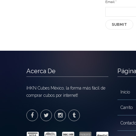
Email
*
Acerca De
Págin
¡HKN Cubes México, la forma más fácil de
Inicio
comprar cubos por internet!
Carrito
Contact