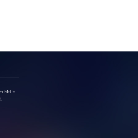
en Metro
X.