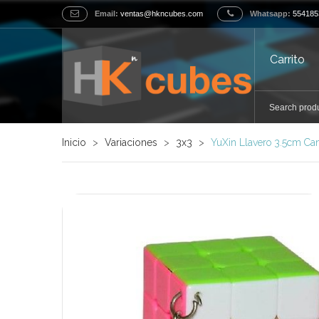
Email:
ventas@hkncubes.com
Whatsapp:
554185
Carrito
Inicio
>
Variaciones
>
3x3
>
YuXin Llavero 3.5cm Ca