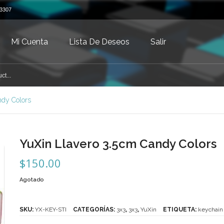
3307
Mi Cuenta
Lista De Deseos
Salir
ndy Colors
YuXin Llavero 3.5cm Candy Colors
$
150.00
Agotado
SKU:
YX-KEY-STI
CATEGORÍAS:
3x3
,
3x3
,
YuXin
ETIQUETA:
keychain