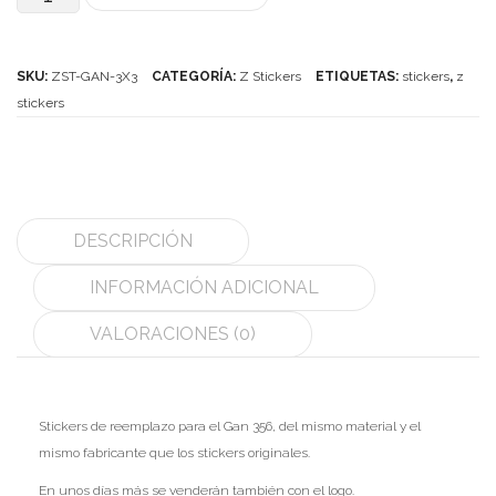
Stickers
MoYu
para
SKU:
ZST-GAN-3X3
CATEGORÍA:
Z Stickers
ETIQUETAS:
stickers
,
z
QiYi/MoFangGe
Gan
stickers
ShengShou
356
cantidad
The Valk
YanCheng
DESCRIPCIÓN
YJ
INFORMACIÓN ADICIONAL
YuXin
VALORACIONES (0)
Z-Cube
Z-Stickers
Stickers de reemplazo para el Gan 356, del mismo material y el
Mods
mismo fabricante que los stickers originales.
Speedcubing
En unos días más se venderán también con el logo.