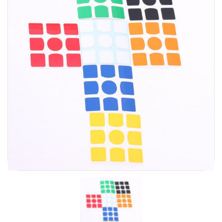
Carni
DaYan
DianSheng
FangShi
Fidget Cube
Lim
Lingao
MF8
MirTwo
MoHuanShoSu
MoJue