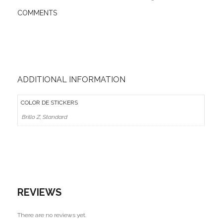
COMMENTS
Ofertas
Stickers
ADDITIONAL INFORMATION
COLOR DE STICKERS
Brillo Z, Standard
REVIEWS
There are no reviews yet.