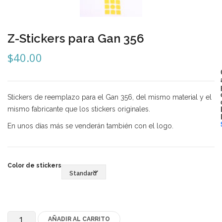
Mozhi
Ninja
Z-Stickers para Gan 356
Okamoto
$
40.00
QJ
Quick Finger
Stickers de reemplazo para el Gan 356, del mismo material y el
Very Puzzle
mismo fabricante que los stickers originales.
Cyclone Boy’s
En unos días más se venderán también con el logo.
Gan’s
GuoGuan
Color de stickers
LanLan
Meffert’s
AÑADIR AL CARRITO
Z-
MoFangJiaoShi