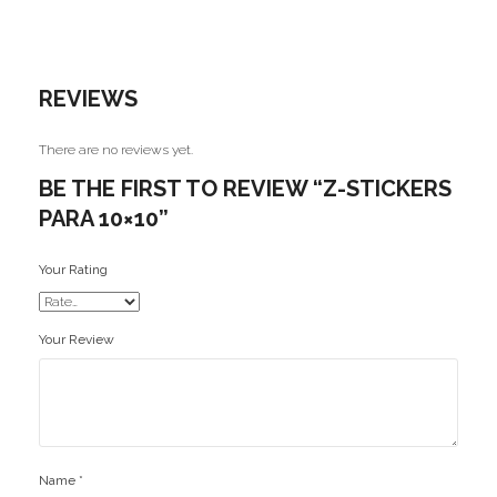
MoYu
QiYi/MoFangGe
REVIEWS
ShengShou
There are no reviews yet.
The Valk
BE THE FIRST TO REVIEW “Z-STICKERS
PARA 10×10”
YanCheng
YJ
Your Rating
YuXin
Your Review
Z-Cube
Z-Stickers
Mods
Name
*
Speedcubing