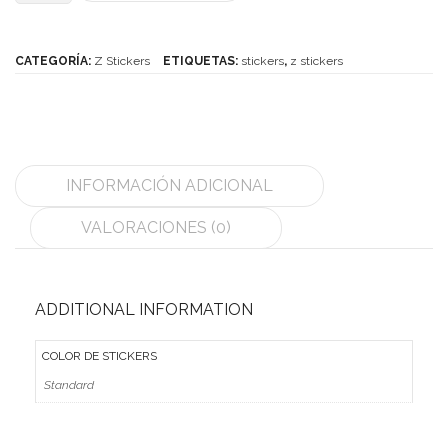
Mozhi
Stickers
Ninja
para
CATEGORÍA:
Z Stickers
ETIQUETAS:
stickers
,
z stickers
10x10
Okamoto
cantidad
QJ
Quick Finger
INFORMACIÓN ADICIONAL
Very Puzzle
VALORACIONES (0)
Cyclone Boy’s
Gan’s
ADDITIONAL INFORMATION
GuoGuan
COLOR DE STICKERS
LanLan
Standard
Meffert’s
MoFangJiaoShi