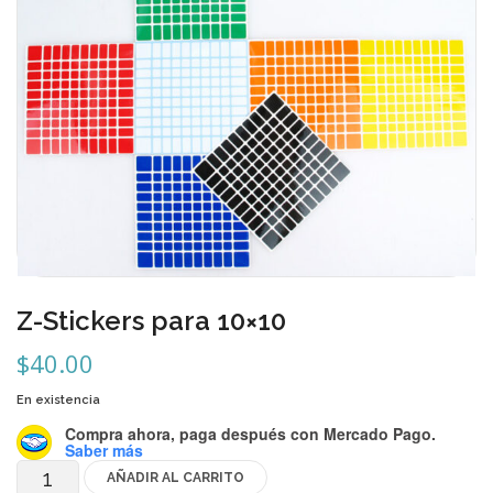
Carni
DaYan
DianSheng
FangShi
Fidget Cube
Lim
Lingao
Z-Stickers para 10×10
MF8
$
40.00
MirTwo
En existencia
MoHuanShoSu
Compra ahora, paga después
con Mercado Pago.
Saber más
MoJue
AÑADIR AL CARRITO
Z-