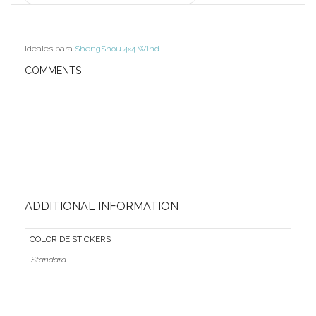
MoYu
Ideales para
ShengShou 4×4 Wind
QiYi/MoFangGe
COMMENTS
ShengShou
The Valk
YanCheng
YJ
YuXin
ADDITIONAL INFORMATION
Z-Cube
COLOR DE STICKERS
Z-Stickers
Standard
Mods
Speedcubing