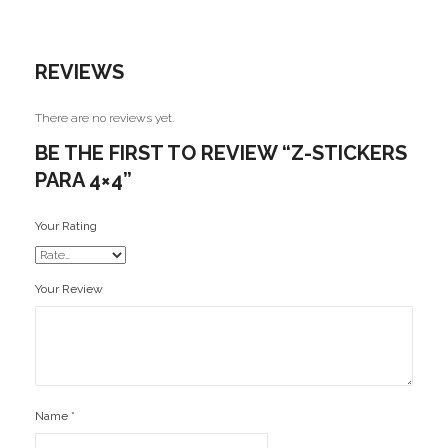
Ofertas
REVIEWS
Stickers
There are no reviews yet.
BE THE FIRST TO REVIEW “Z-STICKERS
PARA 4×4”
Your Rating
Your Review
Name
*