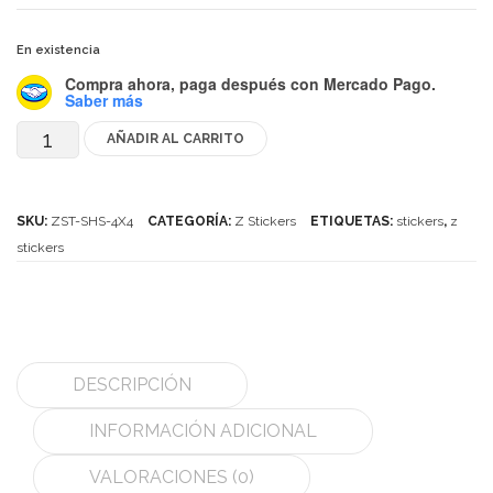
Mozhi
En existencia
Ninja
Compra ahora, paga después
con Mercado Pago.
Okamoto
Saber más
AÑADIR AL CARRITO
QJ
Z-
Stickers
Quick Finger
para
SKU:
ZST-SHS-4X4
CATEGORÍA:
Z Stickers
ETIQUETAS:
stickers
,
z
Very Puzzle
4x4
stickers
Cyclone Boy’s
cantidad
Gan’s
GuoGuan
DESCRIPCIÓN
LanLan
INFORMACIÓN ADICIONAL
Meffert’s
VALORACIONES (0)
MoFangJiaoShi