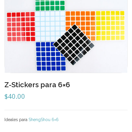
Carni
DaYan
DianSheng
FangShi
Fidget Cube
Lim
Lingao
Z-Stickers para 6×6
MF8
$
40.00
MirTwo
MoHuanShoSu
Ideales para
ShengShou 6×6
MoJue