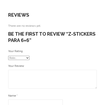
Ofertas
REVIEWS
Stickers
There are no reviews yet.
BE THE FIRST TO REVIEW “Z-STICKERS
PARA 6×6”
Your Rating
Your Review
Name
*