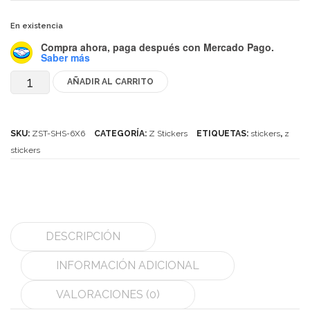
Mozhi
En existencia
Ninja
Compra ahora, paga después
con Mercado Pago.
Saber más
Okamoto
AÑADIR AL CARRITO
Z-
QJ
Stickers
Quick Finger
para
SKU:
ZST-SHS-6X6
CATEGORÍA:
Z Stickers
ETIQUETAS:
stickers
,
z
Very Puzzle
6x6
stickers
Cyclone Boy’s
cantidad
Gan’s
GuoGuan
DESCRIPCIÓN
LanLan
INFORMACIÓN ADICIONAL
Meffert’s
VALORACIONES (0)
MoFangJiaoShi