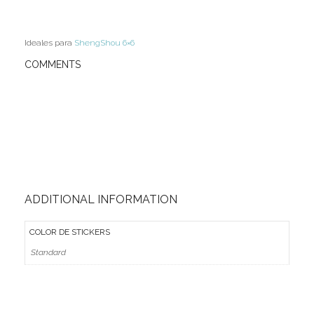
MoYu
Ideales para
ShengShou 6×6
QiYi/MoFangGe
COMMENTS
ShengShou
The Valk
YanCheng
YJ
YuXin
ADDITIONAL INFORMATION
Z-Cube
COLOR DE STICKERS
Z-Stickers
Standard
Mods
Speedcubing