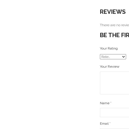
REVIEWS
There are no revie
BE THE F
Your Rating
Your Review
Name
*
Email
*