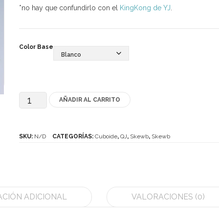
*no hay que confundirlo con el
KingKong de YJ
.
Color Base
AÑADIR AL CARRITO
QJ
KingKong
Skewb
SKU:
N/D
CATEGORÍAS:
Cuboide
,
QJ
,
Skewb
,
Skewb
cantidad
CIÓN ADICIONAL
VALORACIONES (0)