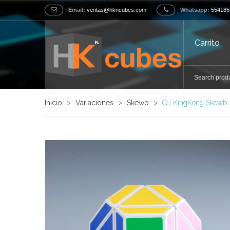
Email:
ventas@hkncubes.com
Whatsapp:
554185
Carrito
Inicio
>
Variaciones
>
Skewb
>
QJ KingKong Skewb