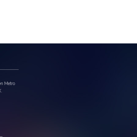
en Metro
X.