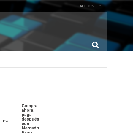
ACCOUNT
Compra
ahora,
paga
después
 una
con
Mercado
.
Pago.