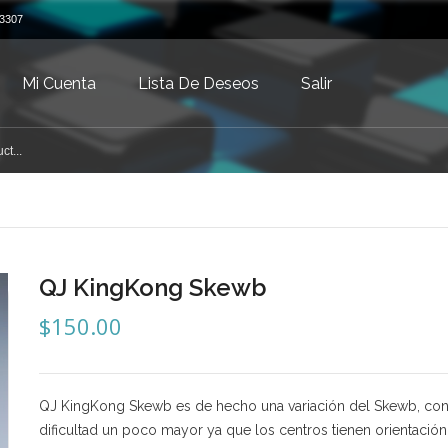
3307
Mi Cuenta
Lista De Deseos
Salir
QJ KingKong Skewb
$
150.00
QJ KingKong Skewb es de hecho una variación del Skewb, con
dificultad un poco mayor ya que los centros tienen orientación