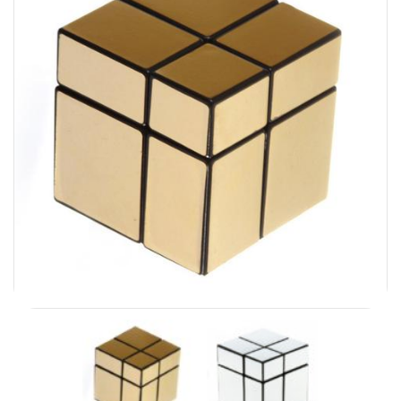
Carni
DaYan
DianSheng
FangShi
Fidget Cube
Lim
Lingao
MF8
MirTwo
MoHuanShoSu
MoJue