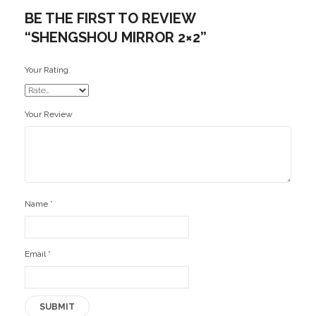
BE THE FIRST TO REVIEW
Ofertas
“SHENGSHOU MIRROR 2×2”
Stickers
Your Rating
Your Review
Name
*
Email
*