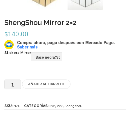
Mozhi
Ninja
ShengShou Mirror 2×2
Okamoto
$
140.00
QJ
Compra ahora, paga después
con Mercado Pago.
Saber más
Quick Finger
Stickers Mirror
Very Puzzle
Cyclone Boy’s
Gan’s
AÑADIR AL CARRITO
ShengShou
Mirror
GuoGuan
2x2
SKU:
N/D
CATEGORÍAS:
2x2
,
2x2
,
Shengshou
LanLan
cantidad
Meffert’s
MoFangJiaoShi