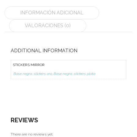
MoYu
INFORMACIÓN ADICIONAL
QiYi/MoFangGe
VALORACIONES (0)
ShengShou
The Valk
ADDITIONAL INFORMATION
YanCheng
STICKERS MIRROR
YJ
Base negra, stickers oro
,
Base negra, stickers plata
YuXin
Z-Cube
Z-Stickers
REVIEWS
Mods
Speedcubing
There are no reviews yet.