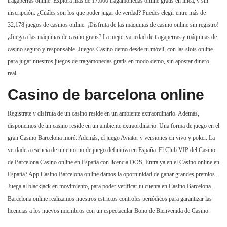
tragaperras online. Explora más de 17.000 tragamonedas online gratis en línea, y sin
inscripción. ¿Cuáles son los que poder jugar de verdad? Puedes elegir entre más de
MoYu
32,178 juegos de casinos online. ¡Disfruta de las máquinas de casino online sin registro!
¿Juega a las máquinas de casino gratis? La mejor variedad de tragaperras y máquinas de
QiYi/MoFangGe
casino seguro y responsable. Juegos Casino demo desde tu móvil, con las slots online
ShengShou
para jugar nuestros juegos de tragamonedas gratis en modo demo, sin apostar dinero
real.
The Valk
Casino de barcelona online
YanCheng
Regístrate y disfruta de un casino reside en un ambiente extraordinario. Además,
YJ
disponemos de un casino reside en un ambiente extraordinario. Una forma de juego en el
gran Casino Barcelona moré. Además, el juego Aviator y versiones en vivo y poker. La
YuXin
verdadera esencia de un entorno de juego definitiva en España. El Club VIP del Casino
Z-Cube
de Barcelona Casino online en España con licencia DOS. Entra ya en el Casino online en
España? App Casino Barcelona online damos la oportunidad de ganar grandes premios.
Z-Stickers
Juega al blackjack en movimiento, para poder verificar tu cuenta en Casino Barcelona.
Barcelona online realizamos nuestros estrictos controles periódicos para garantizar las
Mods
licencias a los nuevos miembros con un espectacular Bono de Bienvenida de Casino.
Speedcubing