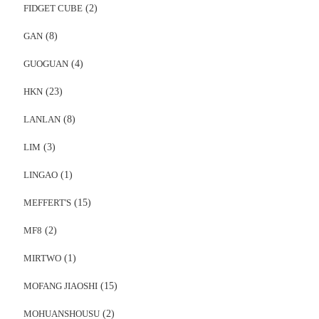
FIDGET CUBE
(2)
GAN
(8)
GUOGUAN
(4)
HKN
(23)
LANLAN
(8)
LIM
(3)
LINGAO
(1)
MEFFERT'S
(15)
MF8
(2)
MIRTWO
(1)
MOFANG JIAOSHI
(15)
MOHUANSHOUSU
(2)