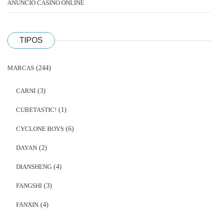
ANUNCIO CASINO ONLINE
TIPOS
MARCAS
(244)
CARNI
(3)
CUBETASTIC!
(1)
CYCLONE BOYS
(6)
DAYAN
(2)
DIANSHENG
(4)
FANGSHI
(3)
FANXIN
(4)