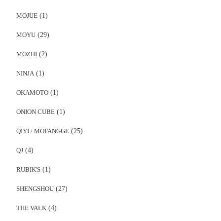
MOJUE
(1)
MOYU
(29)
MOZHI
(2)
NINJA
(1)
OKAMOTO
(1)
ONION CUBE
(1)
QIYI / MOFANGGE
(25)
QJ
(4)
RUBIK'S
(1)
SHENGSHOU
(27)
THE VALK
(4)