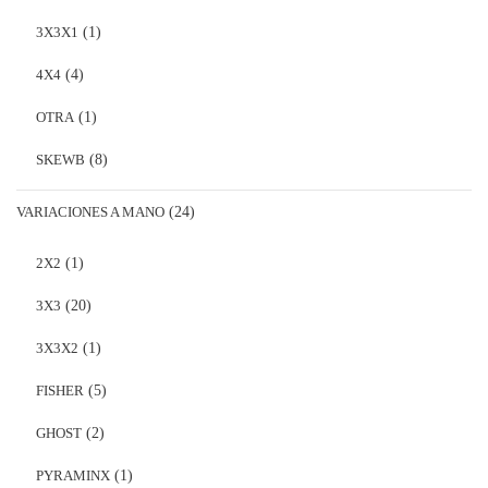
3X3X1
(1)
4X4
(4)
OTRA
(1)
SKEWB
(8)
VARIACIONES A MANO
(24)
2X2
(1)
3X3
(20)
3X3X2
(1)
FISHER
(5)
GHOST
(2)
PYRAMINX
(1)