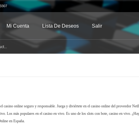
3307
Mi Cuenta
Lista De Deseos
Salir
n el casino online seguro y responsable. Juega y diviértete en el casino online del proveedor Net
en vivo. Los más populares en el casino en vivo. Es uno de los slots con bote, casino en vivo. ¿Ha
Online en España.