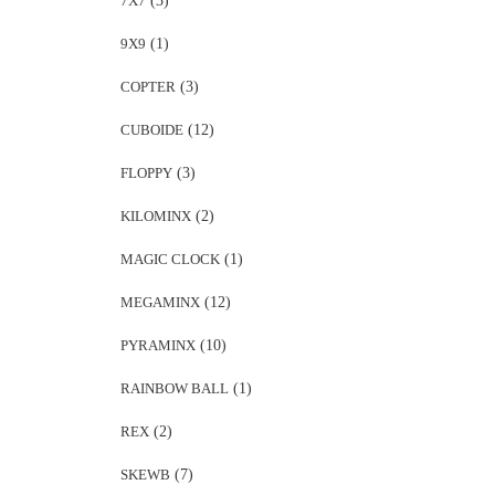
7X7
(3)
9X9
(1)
COPTER
(3)
CUBOIDE
(12)
FLOPPY
(3)
KILOMINX
(2)
MAGIC CLOCK
(1)
MEGAMINX
(12)
PYRAMINX
(10)
RAINBOW BALL
(1)
REX
(2)
SKEWB
(7)