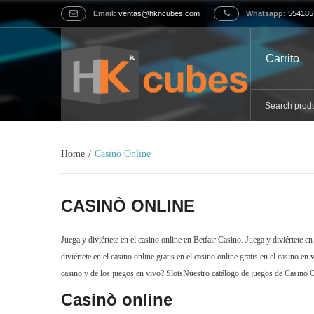
Email:
ventas@hkncubes.com
Whatsapp:
554185
Carrito
Home
/
Casinò Online
CASINÒ ONLINE
Juega y diviértete en el casino online en Betfair Casino. Juega y diviértete e
diviértete en el casino online gratis en el casino online gratis en el casino 
casino y de los juegos en vivo? SlotsNuestro catálogo de juegos de Casino 
Casinò online