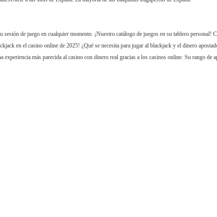
u sesión de juego en cualquier momento. ¡Nuestro catálogo de juegos en su tablero personal! C
ckjack en el casino online de 2025! ¿Qué se necesita para jugar al blackjack y el dinero apostad
a experiencia más parecida al casino con dinero real gracias a los casinos online. Su rango de a