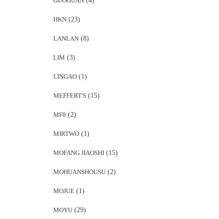
GUOGUAN
(4)
HKN
(23)
LANLAN
(8)
LIM
(3)
LINGAO
(1)
MEFFERT'S
(15)
MF8
(2)
MIRTWO
(1)
MOFANG JIAOSHI
(15)
MOHUANSHOUSU
(2)
MOJUE
(1)
MOYU
(29)