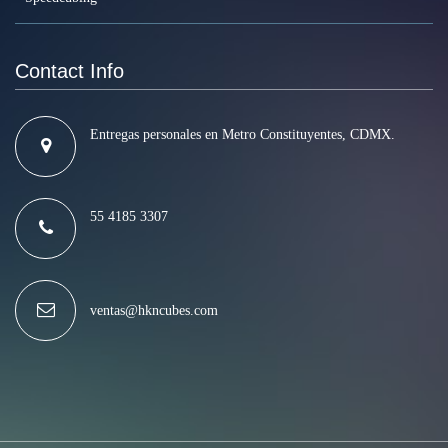
Contact Info
Entregas personales en Metro Constituyentes, CDMX.
55 4185 3307
ventas@hkncubes.com