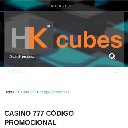
ACCOUNT
MENU
Nosotros
Home
/
Casino 777 Código Promocional
Tienda
Marcas
CASINO 777 CÓDIGO
PROMOCIONAL
Otras