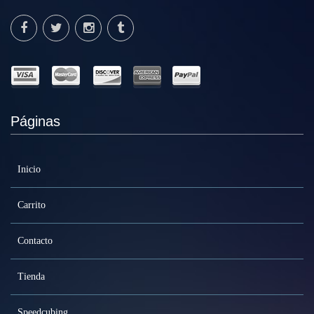
Páginas
Inicio
Carrito
Contacto
Tienda
Speedcubing