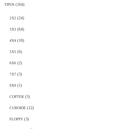
TIPOS
(164)
2X2
(24)
3X3
(64)
4X4
(10)
5X5
(6)
6X6
(2)
7X7
(3)
9X9
(1)
COPTER
(3)
CUBOIDE
(12)
FLOPPY
(3)