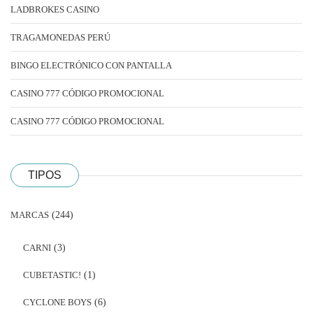
LADBROKES CASINO
TRAGAMONEDAS PERÚ
BINGO ELECTRÓNICO CON PANTALLA
CASINO 777 CÓDIGO PROMOCIONAL
CASINO 777 CÓDIGO PROMOCIONAL
TIPOS
MARCAS
(244)
CARNI
(3)
CUBETASTIC!
(1)
CYCLONE BOYS
(6)